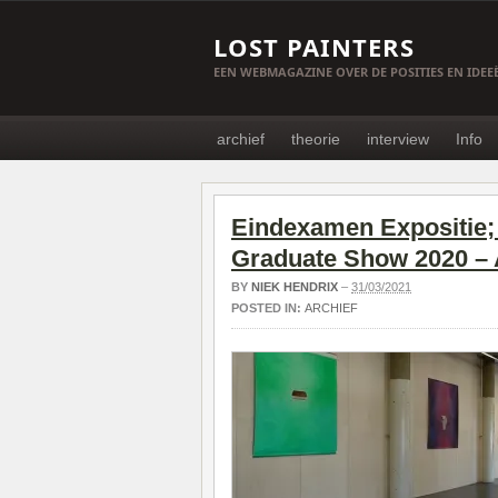
LOST PAINTERS
EEN WEBMAGAZINE OVER DE POSITIES EN IDE
archief
theorie
interview
Info
Eindexamen Expositie; 
Graduate Show 2020 – A
BY
NIEK HENDRIX
–
31/03/2021
POSTED IN:
ARCHIEF