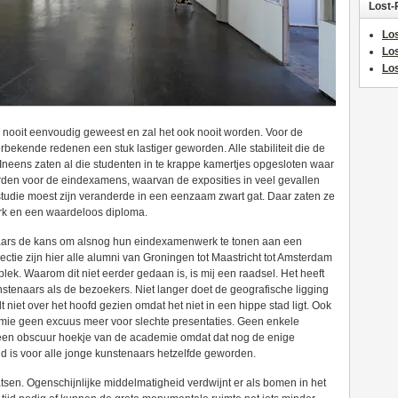
Lost-
Los
Lo
Los
s nooit eenvoudig geweest en zal het ook nooit worden. Voor de
rbekende redenen een stuk lastiger geworden. Alle stabiliteit die de
Ineens zaten al die studenten in te krappe kamertjes opgesloten waar
den voor de eindexamens, waarvan de exposities in veel gevallen
 studie moest zijn veranderde in een eenzaam zwart gat. Daar zaten ze
rk en een waardeloos diploma.
enaars de kans om alsnog hun eindexamenwerk te tonen aan een
ctie zijn hier alle alumni van Groningen tot Maastricht tot Amsterdam
plek. Waarom dit niet eerder gedaan is, is mij een raadsel. Het heeft
stenaars als de bezoekers. Niet langer doet de geografische ligging
niet over het hoofd gezien omdat het niet in een hippe stad ligt. Ook
emie geen excuus meer voor slechte presentaties. Geen enkele
n een obscuur hoekje van de academie omdat dat nog de enige
ld is voor alle jonge kunstenaars hetzelfde geworden.
aatsen. Ogenschijnlijke middelmatigheid verdwijnt er als bomen in het