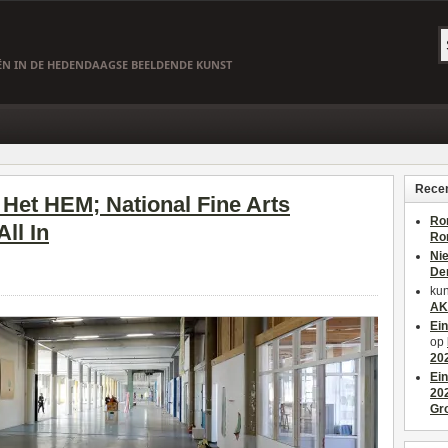
EËN IN DE HEDENDAAGSE BEELDENDE KUNST
Recen
Het HEM; National Fine Arts
Ro
ll In
Ro
Ni
De
kun
AK
Ei
op
20
Ei
20
Gr