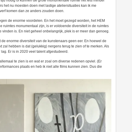
ijd nodig of kunnen de grote monumentale ruimte net iets minder
s het nu moesten doen met lastige ateliersituaties kan ik me
 verf komen dan ze anders zouden doen.
tegen de enorme voordelen. En het moet gezegd worden, het HEM
de ruimtes monumentaal zijn, is er voldoende diversiteit in de ruimtes
te vinden is. En niet geheel onbelangrijk, plek is er meer dan genoeg.
 de enorme diversiteit van de kunstenaars geen eer. En hoewel de
al hebben is dat (gelukkig) nergens terug te zien of te merken. Als
ar lag. Er is in 2020 veel talent afgestudeerd.
allemaal te zien is en wat er zoal om diverse redenen opviel. (Er
formances plaats en heb ik niet alle films kunnen zien. Dus die