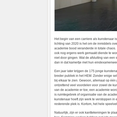
Het begin van een carriere als kunstenaar i
lichting van 2020 is het om de inmiddels ove
academie bood veranderde in totale chaos. 
ook nog ergens werk gemaakt diende te wor
niet door gingen. Wat de afsluiting van een
dan in dat kamertje met hun eindexamenwe
Een jaar later krijgen de 175 jonge kunst
breder publiek in het HEM. Zonder enige sele
bij elkaar te zien. Gewoon, allemaal op één 
ontzettend veel voordelen voor zowel de kun
van de academie er toe, een academie wordt 
is ruimtegebrek of organisatie van de acad
kunstenaar hoeft zijn werk te verstoppen i
resterende plek is. Kortom, het hele speelve
Natuurlijk, zijn er ook kanttekeningen te pl