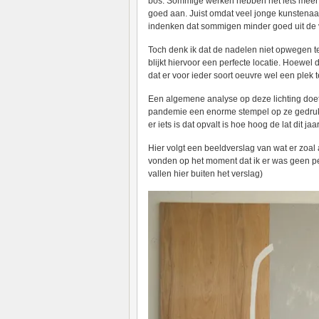
bos. Sommige werken hebben net iets meer t
goed aan. Juist omdat veel jonge kunstenaar
indenken dat sommigen minder goed uit de
Toch denk ik dat de nadelen niet opwegen 
blijkt hiervoor een perfecte locatie. Hoewel 
dat er voor ieder soort oeuvre wel een plek 
Een algemene analyse op deze lichting doet
pandemie een enorme stempel op ze gedrukt z
er iets is dat opvalt is hoe hoog de lat dit ja
Hier volgt een beeldverslag van wat er zoal 
vonden op het moment dat ik er was geen per
vallen hier buiten het verslag)