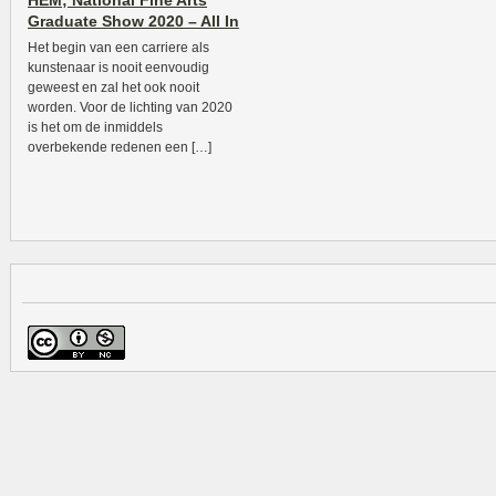
HEM; National Fine Arts
Graduate Show 2020 – All In
Het begin van een carriere als
kunstenaar is nooit eenvoudig
geweest en zal het ook nooit
worden. Voor de lichting van 2020
is het om de inmiddels
overbekende redenen een […]