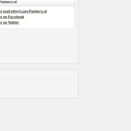
Painters.nl
t mail info@Lost-Painters.nl
st op Facebook
t op Twitter