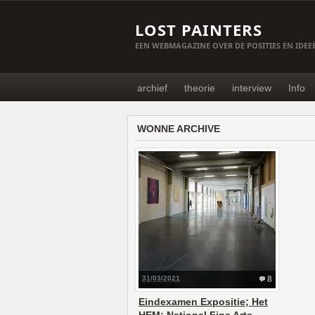
LOST PAINTERS
EEN WEBMAGAZINE OVER DE POSITIES EN IDE
archief
theorie
interview
Info
WONNE ARCHIVE
31/03/2021
8
Eindexamen Expositie; Het