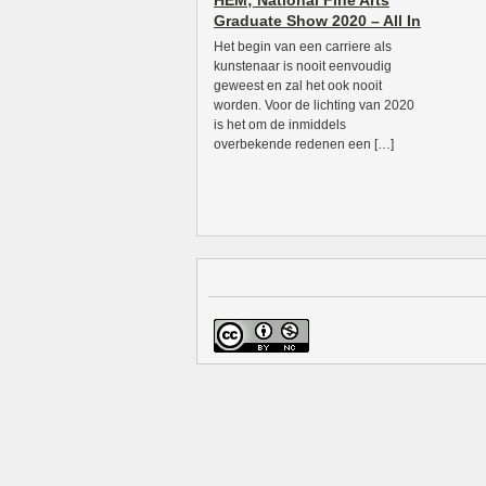
HEM; National Fine Arts
Graduate Show 2020 – All In
Het begin van een carriere als
kunstenaar is nooit eenvoudig
geweest en zal het ook nooit
worden. Voor de lichting van 2020
is het om de inmiddels
overbekende redenen een […]