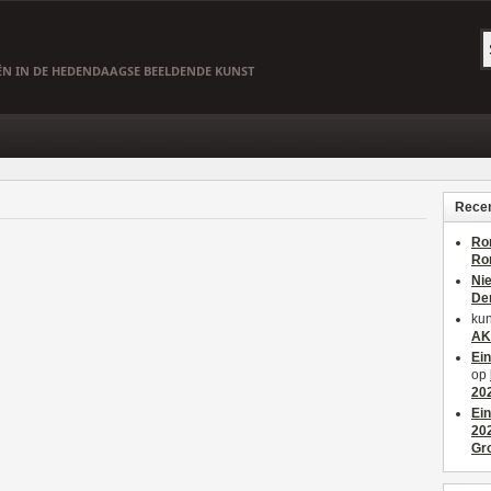
EËN IN DE HEDENDAAGSE BEELDENDE KUNST
Recen
Ro
Ro
Ni
De
kun
AK
Ei
op
20
Ei
20
Gr