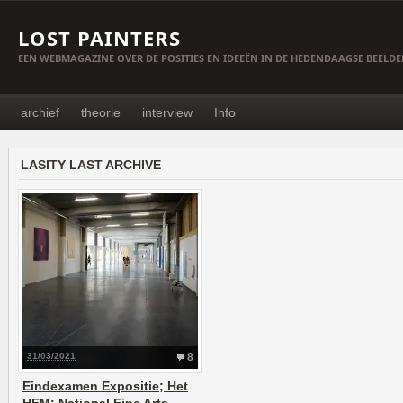
LOST PAINTERS
EEN WEBMAGAZINE OVER DE POSITIES EN IDEEËN IN DE HEDENDAAGSE BEELD
archief
theorie
interview
Info
LASITY LAST ARCHIVE
31/03/2021
8
Eindexamen Expositie; Het