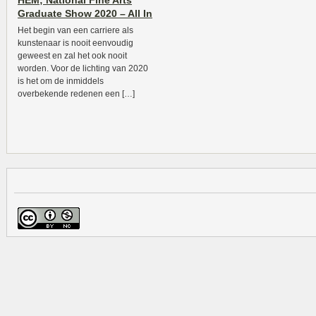
HEM; National Fine Arts
Graduate Show 2020 – All In
Het begin van een carriere als
kunstenaar is nooit eenvoudig
geweest en zal het ook nooit
worden. Voor de lichting van 2020
is het om de inmiddels
overbekende redenen een […]