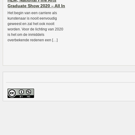
HEM; National Fine Arts
Graduate Show 2020 – All In
Het begin van een carriere als
kunstenaar is nooit eenvoudig
geweest en zal het ook nooit
worden. Voor de lichting van 2020
is het om de inmiddels
overbekende redenen een […]