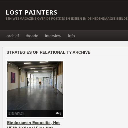
LOST PAINTERS
EEN WEBMAGAZINE OVER DE POSITIES EN IDEEËN IN DE HEDENDAAGSE BEELD
archief
theorie
interview
Info
STRATEGIES OF RELATIONALITY ARCHIVE
31/03/2021
8
Eindexamen Expositie; Het