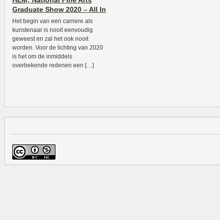
HEM; National Fine Arts
Graduate Show 2020 – All In
Het begin van een carriere als
kunstenaar is nooit eenvoudig
geweest en zal het ook nooit
worden. Voor de lichting van 2020
is het om de inmiddels
overbekende redenen een […]