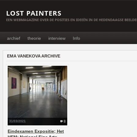
LOST PAINTERS
EEN WEBMAGAZINE OVER DE POSITIES EN IDEEËN IN DE HEDENDAAGSE BEELD
archief
theorie
interview
Info
EMA VANEKOVA ARCHIVE
31/03/2021
8
Eindexamen Expositie; Het