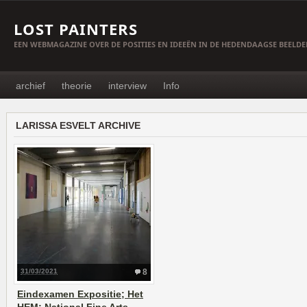
LOST PAINTERS
EEN WEBMAGAZINE OVER DE POSITIES EN IDEEËN IN DE HEDENDAAGSE BEELD
archief
theorie
interview
Info
LARISSA ESVELT ARCHIVE
31/03/2021
8
Eindexamen Expositie; Het