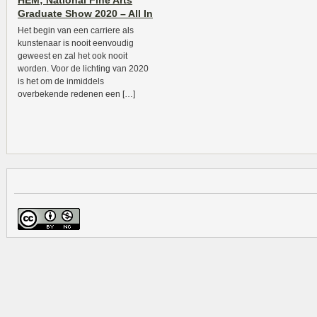
HEM; National Fine Arts
Graduate Show 2020 – All In
Het begin van een carriere als
kunstenaar is nooit eenvoudig
geweest en zal het ook nooit
worden. Voor de lichting van 2020
is het om de inmiddels
overbekende redenen een […]