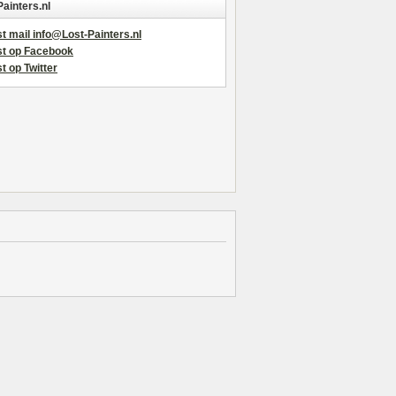
Painters.nl
t mail info@Lost-Painters.nl
st op Facebook
t op Twitter