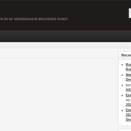
EËN IN DE HEDENDAAGSE BEELDENDE KUNST
Recen
Ro
Ro
Ni
De
kun
AK
Ei
op
20
Ei
20
Gr