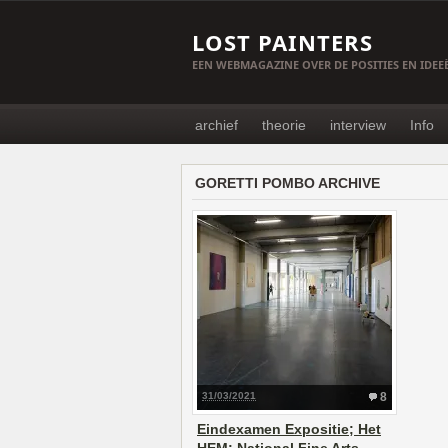
LOST PAINTERS
EEN WEBMAGAZINE OVER DE POSITIES EN IDE
archief
theorie
interview
Info
GORETTI POMBO ARCHIVE
31/03/2021
8
Eindexamen Expositie; Het