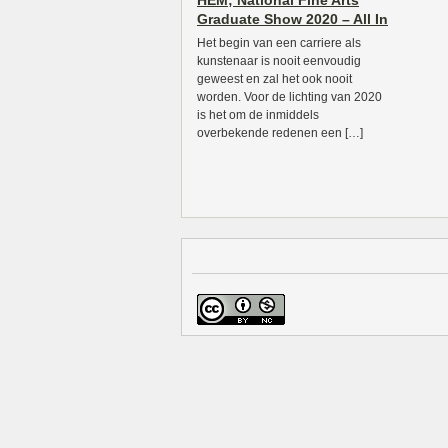
HEM; National Fine Arts
Graduate Show 2020 – All In
Het begin van een carriere als
kunstenaar is nooit eenvoudig
geweest en zal het ook nooit
worden. Voor de lichting van 2020
is het om de inmiddels
overbekende redenen een […]