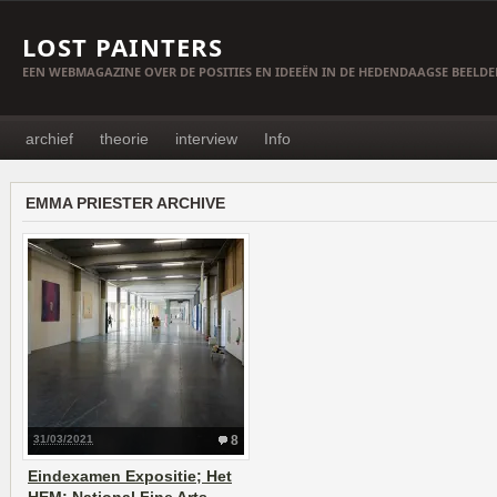
LOST PAINTERS
EEN WEBMAGAZINE OVER DE POSITIES EN IDEEËN IN DE HEDENDAAGSE BEELD
archief
theorie
interview
Info
EMMA PRIESTER ARCHIVE
31/03/2021
8
Eindexamen Expositie; Het