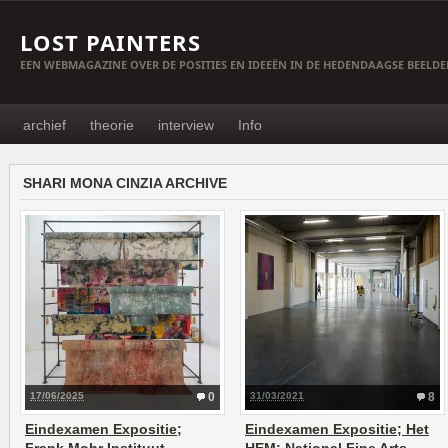
LOST PAINTERS
EEN WEBMAGAZINE OVER DE POSITIES EN IDEEËN IN DE HEDENDAAGSE BEELD
archief
theorie
interview
Info
SHARI MONA CINZIA ARCHIVE
17/06/2025
0
31/03/2021
8
Eindexamen Expositie;
Eindexamen Expositie; Het