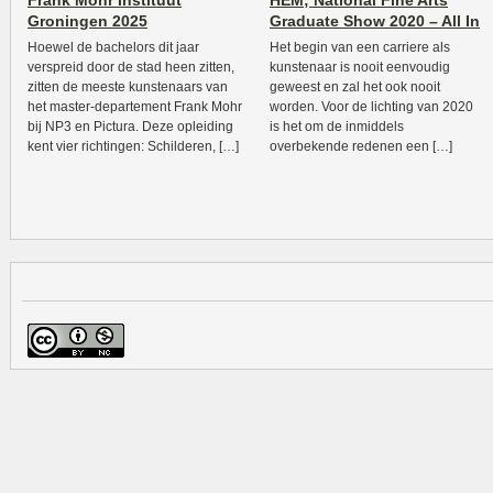
Frank Mohr Instituut
HEM; National Fine Arts
Groningen 2025
Graduate Show 2020 – All In
Hoewel de bachelors dit jaar
Het begin van een carriere als
verspreid door de stad heen zitten,
kunstenaar is nooit eenvoudig
zitten de meeste kunstenaars van
geweest en zal het ook nooit
het master-departement Frank Mohr
worden. Voor de lichting van 2020
bij NP3 en Pictura. Deze opleiding
is het om de inmiddels
kent vier richtingen: Schilderen, […]
overbekende redenen een […]