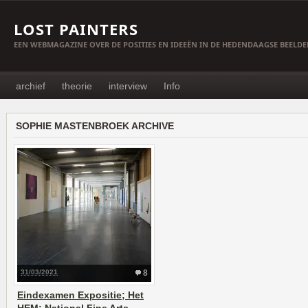
LOST PAINTERS
EEN WEBMAGAZINE OVER DE POSITIES EN IDEEËN IN DE HEDENDAAGSE BEELD
archief
theorie
interview
Info
SOPHIE MASTENBROEK ARCHIVE
31/03/2021
8
Eindexamen Expositie; Het