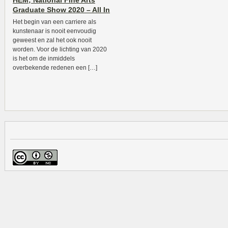
HEM; National Fine Arts
Graduate Show 2020 – All In
Het begin van een carriere als
kunstenaar is nooit eenvoudig
geweest en zal het ook nooit
worden. Voor de lichting van 2020
is het om de inmiddels
overbekende redenen een […]