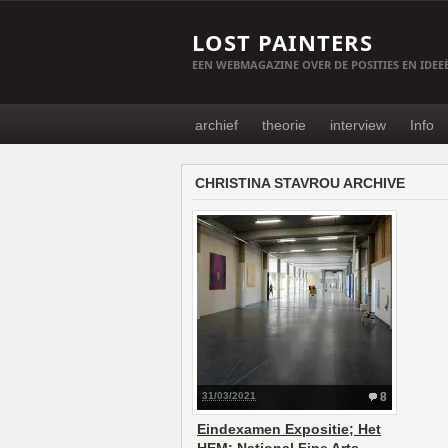
LOST PAINTERS
EEN WEBMAGAZINE OVER DE POSITIES EN IDE
archief
theorie
interview
Info
CHRISTINA STAVROU ARCHIVE
31/03/2021
8
Eindexamen Expositie; Het