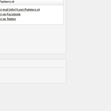
Painters.nl
t mail info@Lost-Painters.nl
st op Facebook
t op Twitter