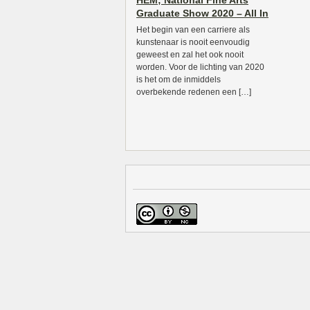
HEM; National Fine Arts
Graduate Show 2020 – All In
Het begin van een carriere als
kunstenaar is nooit eenvoudig
geweest en zal het ook nooit
worden. Voor de lichting van 2020
is het om de inmiddels
overbekende redenen een […]