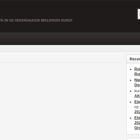
EËN IN DE HEDENDAAGSE BEELDENDE KUNST
Recen
Ro
Ro
Ni
De
kun
AK
Ei
op
20
Ei
20
Gr