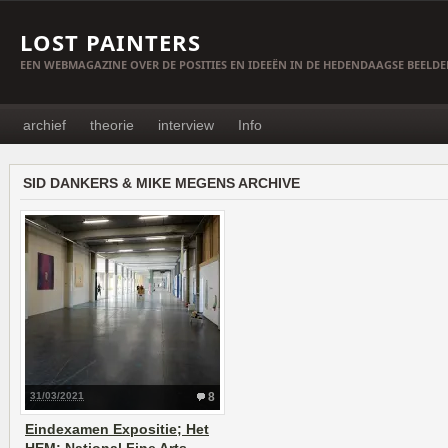
LOST PAINTERS
EEN WEBMAGAZINE OVER DE POSITIES EN IDEEËN IN DE HEDENDAAGSE BEELD
archief
theorie
interview
Info
SID DANKERS & MIKE MEGENS ARCHIVE
31/03/2021
8
Eindexamen Expositie; Het