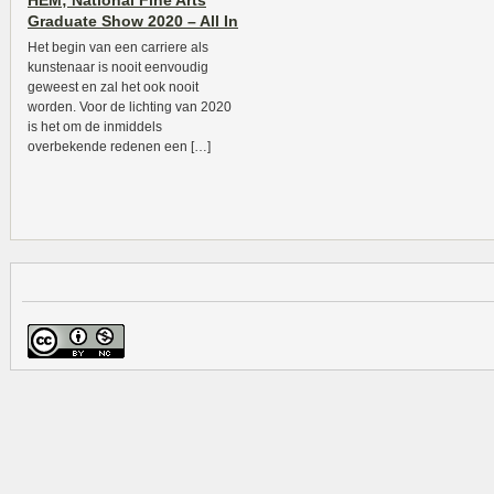
HEM; National Fine Arts
Graduate Show 2020 – All In
Het begin van een carriere als
kunstenaar is nooit eenvoudig
geweest en zal het ook nooit
worden. Voor de lichting van 2020
is het om de inmiddels
overbekende redenen een […]