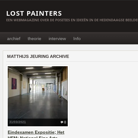
LOST PAINTERS
EEN WEBMAGAZINE OVER DE POSITIES EN IDEEËN IN DE HEDENDAAGSE BEELD
archief
theorie
interview
Info
MATTHIJS JEURING ARCHIVE
31/03/2021
8
Eindexamen Expositie; Het