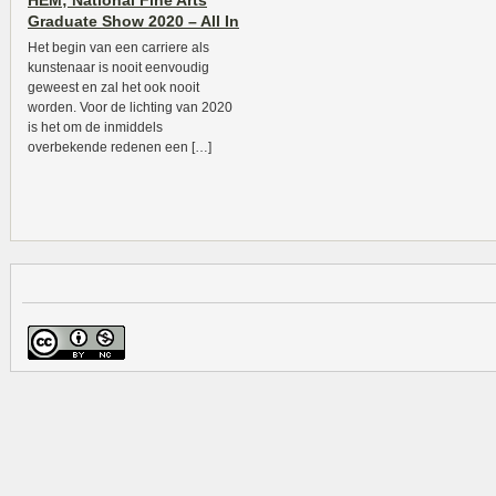
HEM; National Fine Arts
Graduate Show 2020 – All In
Het begin van een carriere als
kunstenaar is nooit eenvoudig
geweest en zal het ook nooit
worden. Voor de lichting van 2020
is het om de inmiddels
overbekende redenen een […]