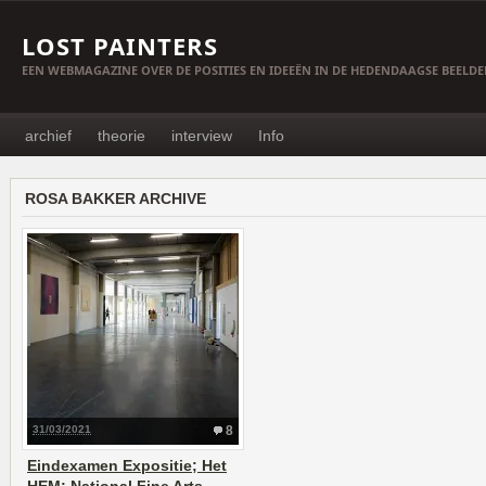
LOST PAINTERS
EEN WEBMAGAZINE OVER DE POSITIES EN IDEEËN IN DE HEDENDAAGSE BEELD
archief
theorie
interview
Info
ROSA BAKKER ARCHIVE
31/03/2021
8
Eindexamen Expositie; Het