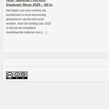
HEM; National Fine Arts
Graduate Show 2020 – All In
Het begin van een carriere als
kunstenaar is nooit eenvoudig
geweest en zal het ook nooit
worden. Voor de lichting van 2020
is het om de inmiddels
overbekende redenen een […]