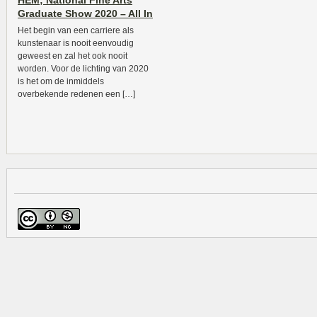
HEM; National Fine Arts
Graduate Show 2020 – All In
Het begin van een carriere als
kunstenaar is nooit eenvoudig
geweest en zal het ook nooit
worden. Voor de lichting van 2020
is het om de inmiddels
overbekende redenen een […]