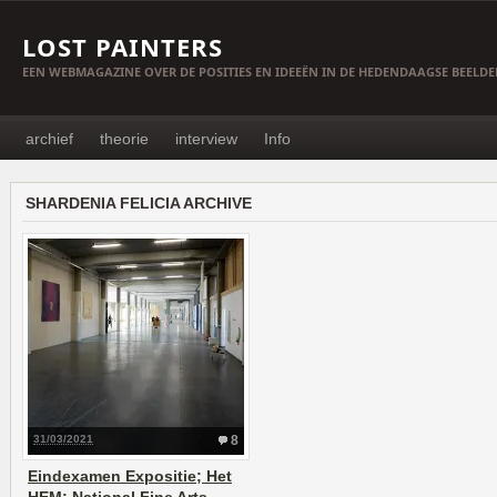
LOST PAINTERS
EEN WEBMAGAZINE OVER DE POSITIES EN IDEEËN IN DE HEDENDAAGSE BEELD
archief
theorie
interview
Info
SHARDENIA FELICIA ARCHIVE
31/03/2021
8
Eindexamen Expositie; Het