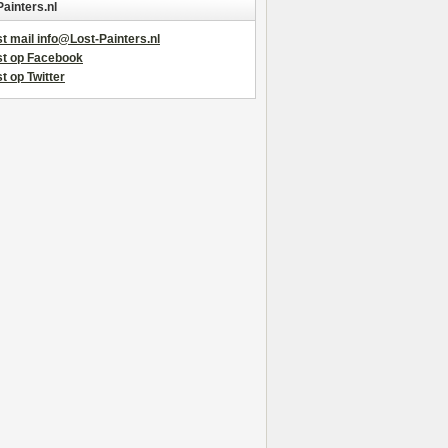
Painters.nl
t mail info@Lost-Painters.nl
st op Facebook
t op Twitter