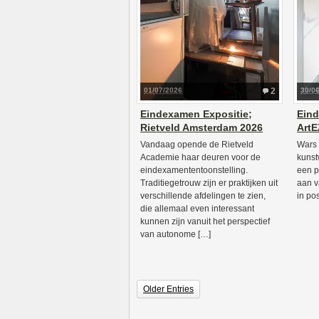
01/07/2026
2
30/0
Eindexamen Expositie;
Eind
Rietveld Amsterdam 2026
ArtE
Vandaag opende de Rietveld
Wars 
Academie haar deuren voor de
kunstw
eindexamententoonstelling.
een p
Traditiegetrouw zijn er praktijken uit
aan v
verschillende afdelingen te zien,
in po
die allemaal even interessant
kunnen zijn vanuit het perspectief
van autonome […]
Older Entries