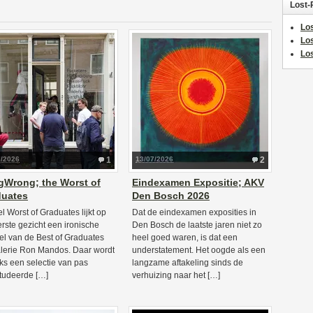
Lost-
Los
Lo
Los
7/2026
1
13/07/2026
2
Wrong; the Worst of
Eindexamen Expositie; AKV
duates
Den Bosch 2026
el Worst of Graduates lijkt op
Dat de eindexamen exposities in
erste gezicht een ironische
Den Bosch de laatste jaren niet zo
el van de Best of Graduates
heel goed waren, is dat een
alerie Ron Mandos. Daar wordt
understatement. Het oogde als een
ijks een selectie van pas
langzame aftakeling sinds de
tudeerde […]
verhuizing naar het […]