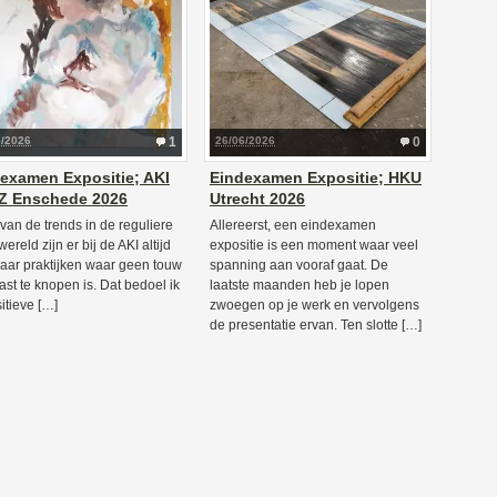
6/2026
1
26/06/2026
0
examen Expositie; AKI
Eindexamen Expositie; HKU
Z Enschede 2026
Utrecht 2026
van de trends in de reguliere
Allereerst, een eindexamen
ereld zijn er bij de AKI altijd
expositie is een moment waar veel
aar praktijken waar geen touw
spanning aan vooraf gaat. De
ast te knopen is. Dat bedoel ik
laatste maanden heb je lopen
sitieve […]
zwoegen op je werk en vervolgens
de presentatie ervan. Ten slotte […]