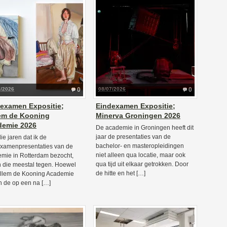
7/2026
0
08/07/2026
0
examen Expositie;
Eindexamen Expositie;
em de Kooning
Minerva Groningen 2026
demie 2026
De academie in Groningen heeft dit
jaar de presentaties van de
die jaren dat ik de
bachelor- en masteropleidingen
xamenpresentaties van de
niet alleen qua locatie, maar ook
mie in Rotterdam bezocht,
qua tijd uit elkaar getrokken. Door
n die meestal tegen. Hoewel
de hitte en het […]
llem de Kooning Academie
in de op een na […]