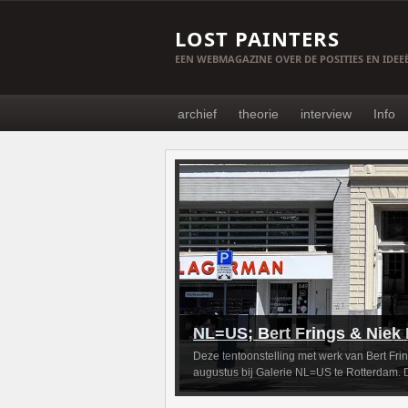
LOST PAINTERS
EEN WEBMAGAZINE OVER DE POSITIES EN IDE
archief
theorie
interview
Info
NL=US; Bert Frings & Niek
Deze tentoonstelling met werk van Bert Frin
augustus bij Galerie NL=US te Rotterdam. D