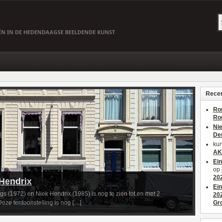
EËN IN DE HEDENDAAGSE BEELDENDE KUNST
Recen
Ro
Ro
Ni
De
kun
AK
Ei
op
20
 Hendrix
Ei
gs (1972) en Niek Hendrix (1985) is nog te zien tot en met 2
20
eze tentoonstelling is nog […]
Gr