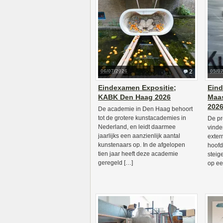
06/07/2026
2
05/0
Eindexamen Expositie;
Eind
KABK Den Haag 2026
Maas
202
De academie in Den Haag behoort
tot de grotere kunstacademies in
De pr
Nederland, en leidt daarmee
vinde
jaarlijks een aanzienlijk aantal
exter
kunstenaars op. In de afgelopen
hoofd
tien jaar heeft deze academie
steige
geregeld […]
op ee