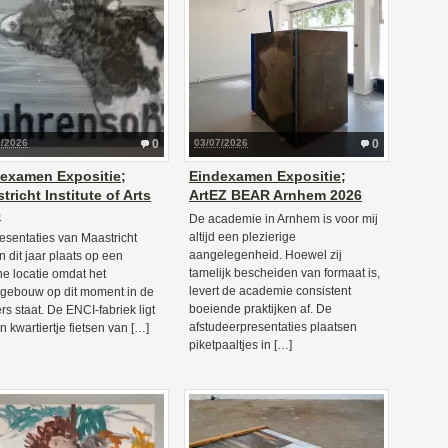
7/2026
0
03/07/2026
0
examen Expositie;
Eindexamen Expositie;
tricht Institute of Arts
ArtEZ BEAR Arnhem 2026
6
De academie in Arnhem is voor mij
altijd een plezierige
esentaties van Maastricht
aangelegenheid. Hoewel zij
n dit jaar plaats op een
tamelijk bescheiden van formaat is,
ne locatie omdat het
levert de academie consistent
gebouw op dit moment in de
boeiende praktijken af. De
rs staat. De ENCI-fabriek ligt
afstudeerpresentaties plaatsen
n kwartiertje fietsen van […]
piketpaaltjes in […]