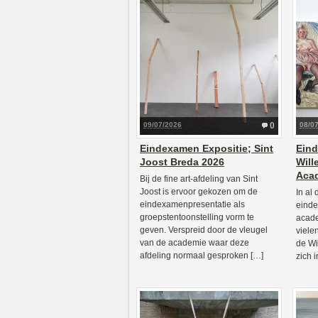
09/07/2026
0
08/0
Eindexamen Expositie; Sint
Eind
Joost Breda 2026
Will
Aca
Bij de fine art-afdeling van Sint
Joost is ervoor gekozen om de
In al 
eindexamenpresentatie als
einde
groepstentoonstelling vorm te
acade
geven. Verspreid door de vleugel
viele
van de academie waar deze
de Wi
afdeling normaal gesproken […]
zich 