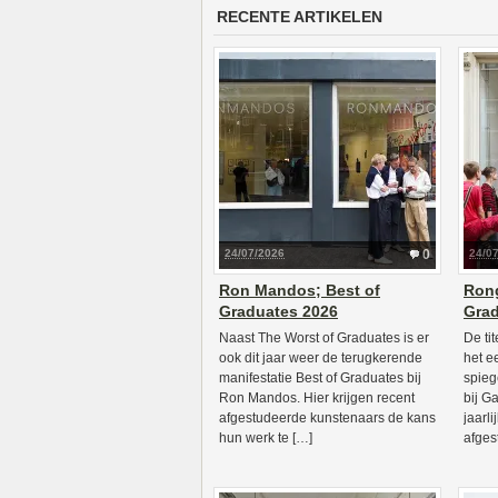
RECENTE ARTIKELEN
24/07/2026
0
24/0
Ron Mandos; Best of
Rong
Graduates 2026
Gra
Naast The Worst of Graduates is er
De tit
ook dit jaar weer de terugkerende
het e
manifestatie Best of Graduates bij
spieg
Ron Mandos. Hier krijgen recent
bij G
afgestudeerde kunstenaars de kans
jaarl
hun werk te […]
afges