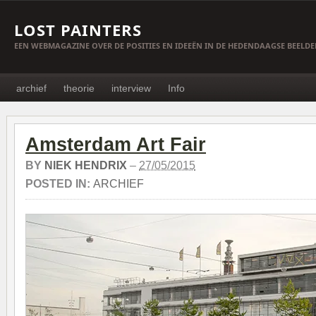
LOST PAINTERS
EEN WEBMAGAZINE OVER DE POSITIES EN IDEEËN IN DE HEDENDAAGSE BEELD
archief
theorie
interview
Info
Amsterdam Art Fair
BY
NIEK HENDRIX
–
27/05/2015
POSTED IN:
ARCHIEF