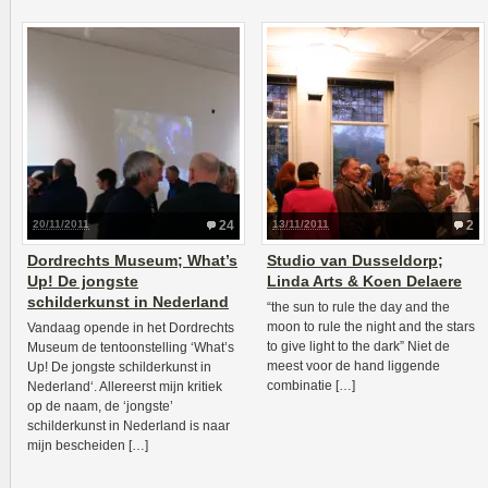
20/11/2011
24
13/11/2011
2
Dordrechts Museum; What’s
Studio van Dusseldorp;
Up! De jongste
Linda Arts & Koen Delaere
schilderkunst in Nederland
“the sun to rule the day and the
moon to rule the night and the stars
Vandaag opende in het Dordrechts
to give light to the dark” Niet de
Museum de tentoonstelling ‘What’s
meest voor de hand liggende
Up! De jongste schilderkunst in
combinatie […]
Nederland‘. Allereerst mijn kritiek
op de naam, de ‘jongste’
schilderkunst in Nederland is naar
mijn bescheiden […]