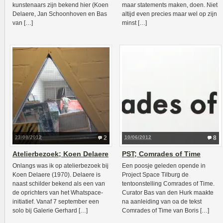
kunstenaars zijn bekend hier (Koen
maar statements maken, doen. Niet
Delaere, Jan Schoonhoven en Bas
altijd even precies maar wel op zijn
van […]
minst […]
23/08/2012
2
10/06/2012
8
Atelierbezoek; Koen Delaere
PST; Comrades of Time
Onlangs was ik op atelierbezoek bij
Een poosje geleden opende in
Koen Delaere (1970). Delaere is
Project Space Tilburg de
naast schilder bekend als een van
tentoonstelling Comrades of Time.
de oprichters van het Whatspace-
Curator Bas van den Hurk maakte
initiatief. Vanaf 7 september een
na aanleiding van oa de tekst
solo bij Galerie Gerhard […]
Comrades of Time van Boris […]