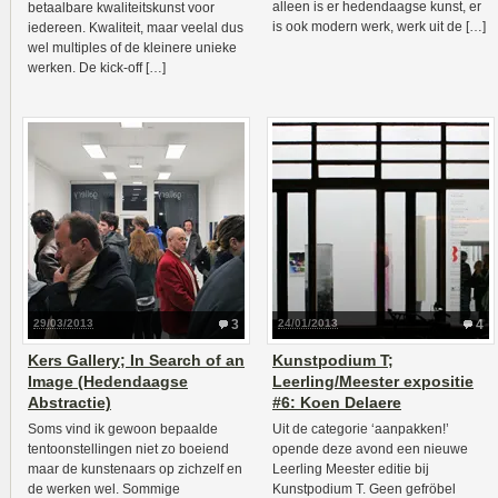
alleen is er hedendaagse kunst, er
betaalbare kwaliteitskunst voor
is ook modern werk, werk uit de […]
iedereen. Kwaliteit, maar veelal dus
wel multiples of de kleinere unieke
werken. De kick-off […]
29/03/2013
3
24/01/2013
4
Kers Gallery; In Search of an
Kunstpodium T;
Image (Hedendaagse
Leerling/Meester expositie
Abstractie)
#6: Koen Delaere
Soms vind ik gewoon bepaalde
Uit de categorie ‘aanpakken!’
tentoonstellingen niet zo boeiend
opende deze avond een nieuwe
maar de kunstenaars op zichzelf en
Leerling Meester editie bij
de werken wel. Sommige
Kunstpodium T. Geen gefröbel