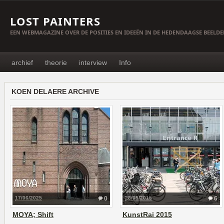
LOST PAINTERS
EEN WEBMAGAZINE OVER DE POSITIES EN IDEEËN IN DE HEDENDAAGSE BEELD
archief
theorie
interview
Info
KOEN DELAERE ARCHIVE
17/06/2025
0
28/05/2015
6
MOYA; Shift
KunstRai 2015