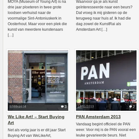
MOYA (Museum of Young Art) is na
Waarvoor ga je als kunst
drie jaar ploeteren in twee grote
geïnteresseerde naar een beurs?
loodsen verhuisd naar de
Dat vroeg ik mij gisteren op de
voormalige Sint-Antoniuskerk in
terugweg naar huis af. Ik had die
Oosterhout. Maar voor een plek die
dag zowel de KunstRai als
kunst van meerdere kunstenaars
Amsterdam Art […]
[…]
07/09/2014
3
24/11/2013
2
We Like Art! – Start Buying
PAN Amsterdam 2013
Art
Vandaag begint officieel de PAN
weer. Voor mij is de PAN vooral een
Net als vorig jaar is er dit jaar Start
leuke gevarieerde beurs. Niet
Buying Art van WeLikeArt,