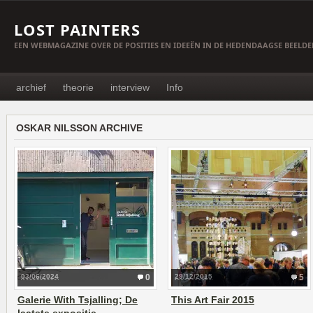
LOST PAINTERS
EEN WEBMAGAZINE OVER DE POSITIES EN IDEEËN IN DE HEDENDAAGSE BEELD
archief
theorie
interview
Info
OSKAR NILSSON ARCHIVE
03/06/2024
0
29/12/2015
5
Galerie With Tsjalling; De
This Art Fair 2015