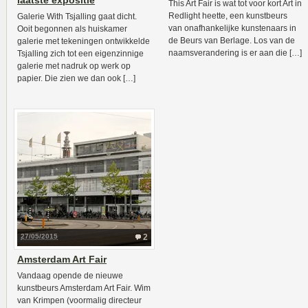
laatste expositie
This Art Fair is wat tot voor kort Art in
Redlight heette, een kunstbeurs
Galerie With Tsjalling gaat dicht.
van onafhankelijke kunstenaars in
Ooit begonnen als huiskamer
de Beurs van Berlage. Los van de
galerie met tekeningen ontwikkelde
naamsverandering is er aan die […]
Tsjalling zich tot een eigenzinnige
galerie met nadruk op werk op
papier. Die zien we dan ook […]
27/05/2015
2
Amsterdam Art Fair
Vandaag opende de nieuwe
kunstbeurs Amsterdam Art Fair. Wim
van Krimpen (voormalig directeur