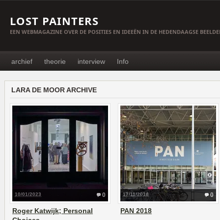
LOST PAINTERS
EEN WEBMAGAZINE OVER DE POSITIES EN IDEEËN IN DE HEDENDAAGSE BEELD
archief
theorie
interview
Info
LARA DE MOOR ARCHIVE
10/01/2023
0
17/11/2018
0
Roger Katwijk; Personal
PAN 2018