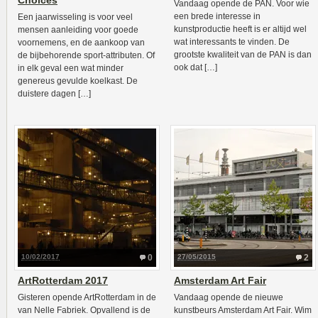
Choices
Vandaag opende de PAN. Voor wie
een brede interesse in
Een jaarwisseling is voor veel
kunstproductie heeft is er altijd wel
mensen aanleiding voor goede
wat interessants te vinden. De
voornemens, en de aankoop van
grootste kwaliteit van de PAN is dan
de bijbehorende sport-attributen. Of
ook dat […]
in elk geval een wat minder
genereus gevulde koelkast. De
duistere dagen […]
10/02/2017
0
27/05/2015
2
ArtRotterdam 2017
Amsterdam Art Fair
Gisteren opende ArtRotterdam in de
Vandaag opende de nieuwe
van Nelle Fabriek. Opvallend is de
kunstbeurs Amsterdam Art Fair. Wim