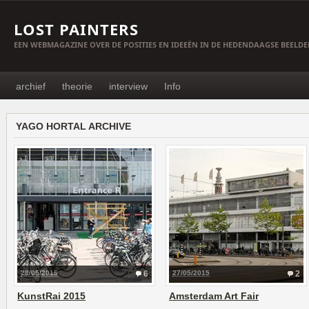
LOST PAINTERS
EEN WEBMAGAZINE OVER DE POSITIES EN IDEEËN IN DE HEDENDAAGSE BEELD
archief
theorie
interview
Info
YAGO HORTAL ARCHIVE
28/05/2015
6
27/05/2015
2
KunstRai 2015
Amsterdam Art Fair