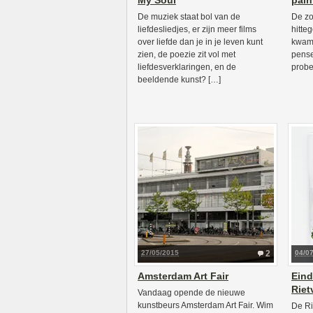
My Soul
pain
De muziek staat bol van de
De zo
liefdesliedjes, er zijn meer films
hitte
over liefde dan je in je leven kunt
kwam.
zien, de poezie zit vol met
pense
liefdesverklaringen, en de
probe
beeldende kunst? […]
27/05/2015
2
04/0
Amsterdam Art Fair
Eind
Riet
Vandaag opende de nieuwe
kunstbeurs Amsterdam Art Fair. Wim
De Ri