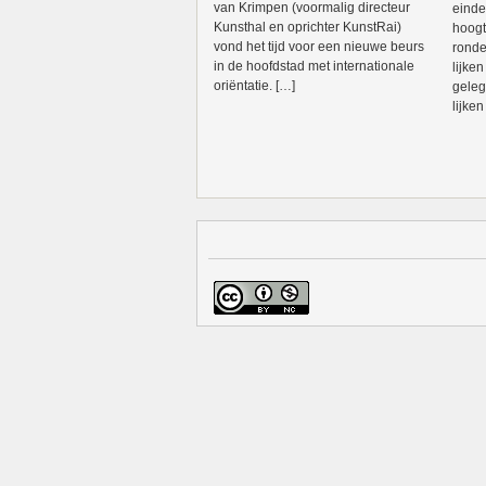
van Krimpen (voormalig directeur
einde
Kunsthal en oprichter KunstRai)
hoogt
vond het tijd voor een nieuwe beurs
ronde
in de hoofdstad met internationale
lijke
oriëntatie. […]
geleg
lijken