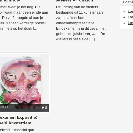
ting show
Ateliers – Potlatch
Lost-
mer. Weet je het nog. Die
De lichting van de Ateliers
Los
golf waar maar geen einde aan
bestaande uit 11 kunstenaars
Lo
 De verf droogde al aan je
zwaait af met hun
Los
el. Met een korrelige borstel
eindexamenpresentatie.
ren iets op het doek […]
Eindexamen is in dit geval niet
geheel de juiste term, want De
Ateliers is net als de […]
7/2014
8
examen Expositie;
veld Amsterdam
etveld is meestal qua