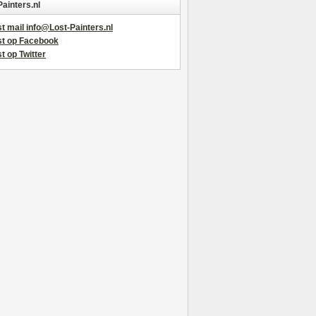
Painters.nl
t mail info@Lost-Painters.nl
st op Facebook
t op Twitter