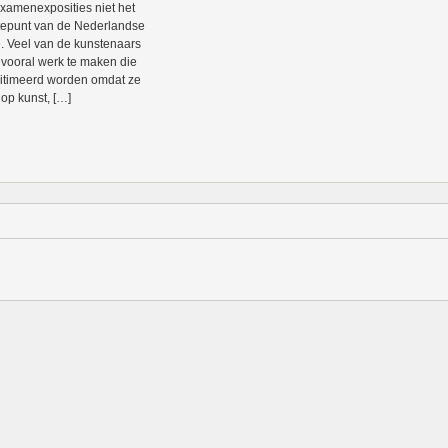
xamenexposities niet het
epunt van de Nederlandse
. Veel van de kunstenaars
n vooral werk te maken die
itimeerd worden omdat ze
 op kunst, […]