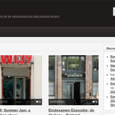
EËN IN DE HEDENDAAGSE BEELDENDE KUNST
Recen
Ro
Ro
Ni
De
kun
AK
Ei
op
20
Ei
20
9/2018
0
18/05/2016
0
Gr
9; Summer Jam, a
Eindexamen Expositie; de