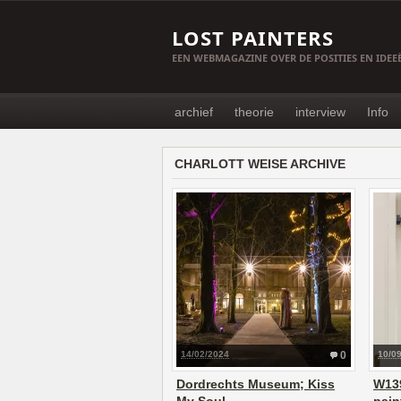
LOST PAINTERS
EEN WEBMAGAZINE OVER DE POSITIES EN IDE
archief
theorie
interview
Info
CHARLOTT WEISE ARCHIVE
14/02/2024
0
10/0
Dordrechts Museum; Kiss
W13