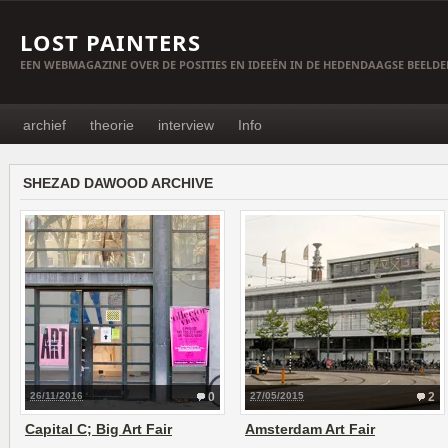
LOST PAINTERS
EEN WEBMAGAZINE OVER DE POSITIES EN IDEEËN IN DE HEDENDAAGSE BEELD
archief
theorie
interview
Info
SHEZAD DAWOOD ARCHIVE
26/11/2016
0
27/05/2015
2
Capital C; Big Art Fair
Amsterdam Art Fair