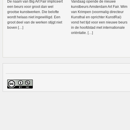
De naam van Big Art Fair impliceert
Vandaag opende de nieuwe
een beurs voor groot dan wel
kunstbeurs Amsterdam Art Fair. Wim
grootse kunstwerken. Die belofte
van Krimpen (voormalig directeur
wordt helaas niet ingewilligd. Een
Kunsthal en oprichter KunstRai)
groot deel van de werken stijgt niet
vond het tijd voor een nieuwe beurs
boven […]
in de hoofdstad met internationale
oriëntatie. […]