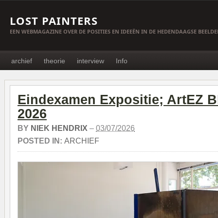
LOST PAINTERS
EEN WEBMAGAZINE OVER DE POSITIES EN IDEEËN IN DE HEDENDAAGSE BEELD
archief
theorie
interview
Info
Eindexamen Expositie; ArtEZ
2026
BY
NIEK HENDRIX
–
03/07/2026
POSTED IN:
ARCHIEF