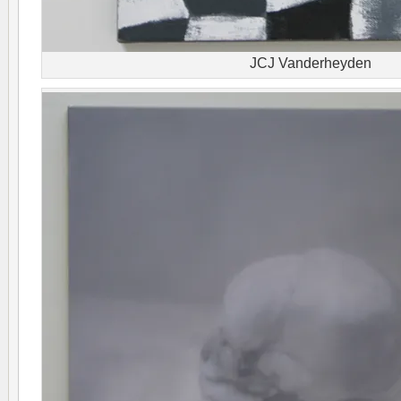
JCJ Vanderheyden