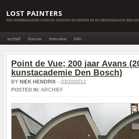
LOST PAINTERS
EEN WEBMAGAZINE OVER DE POSITIES EN IDEEËN IN DE HEDENDAAGSE BEELD
archief
theorie
interview
Info
Point de Vue; 200 jaar Avans (2
kunstacademie Den Bosch)
BY
NIEK HENDRIX
–
03/10/2012
POSTED IN:
ARCHIEF