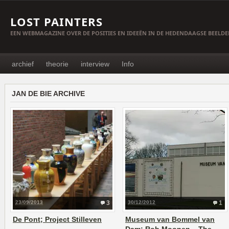
LOST PAINTERS
EEN WEBMAGAZINE OVER DE POSITIES EN IDEEËN IN DE HEDENDAAGSE BEELD
archief
theorie
interview
Info
JAN DE BIE ARCHIVE
23/09/2013
3
30/12/2012
1
De Pont; Project Stilleven
Museum van Bommel van