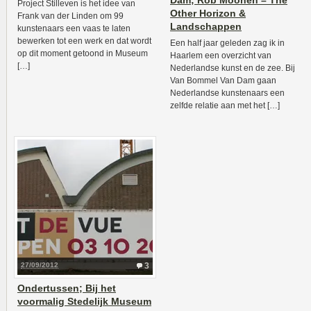
Dam; Rob Moonen – The
Project Stilleven is het idee van
Other Horizon &
Frank van der Linden om 99
Landschappen
kunstenaars een vaas te laten
bewerken tot een werk en dat wordt
Een half jaar geleden zag ik in
op dit moment getoond in Museum
Haarlem een overzicht van
[…]
Nederlandse kunst en de zee. Bij
Van Bommel Van Dam gaan
Nederlandse kunstenaars een
zelfde relatie aan met het […]
27/09/2012
3
Ondertussen; Bij het
voormalig Stedelijk Museum