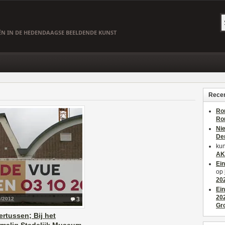
EËN IN DE HEDENDAAGSE BEELDENDE KUNST
Recen
Ro
Ro
Ni
De
kun
AK
Ei
op
20
Ei
20
9/2012
3
Gr
rtussen; Bij het