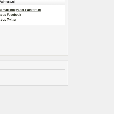
Painters.nl
t mail info@Lost-Painters.nl
st op Facebook
t op Twitter