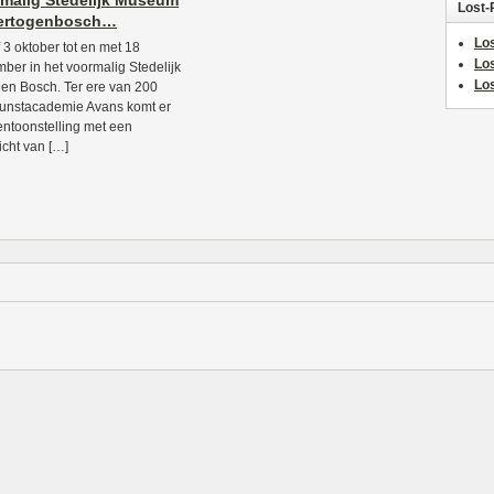
malig Stedelijk Museum
Lost-
Hertogenbosch…
Los
 3 oktober tot en met 18
Lo
ber in het voormalig Stedelijk
Los
en Bosch. Ter ere van 200
kunstacademie Avans komt er
entoonstelling met een
icht van […]