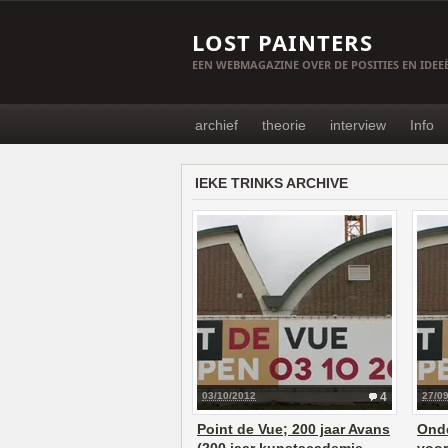
LOST PAINTERS
EEN WEBMAGAZINE OVER DE POSITIES EN IDE
archief
theorie
interview
Info
IEKE TRINKS ARCHIVE
03/10/2012
4
27/0
Point de Vue; 200 jaar Avans
Onde