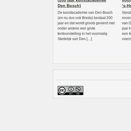
(200 jaar kunstacademie
voor
Den Bosch)
‘s-
De kunstacademie van Den Bosch
Vanaf
(en nu dus ook Breda) bestaat 200
novem
jaar en dat wordt groots gevierd met
van D
onder andere een grote
jaar 
tentoonstelling in het voormalig
een t
Stedelijk van Den […]
overz