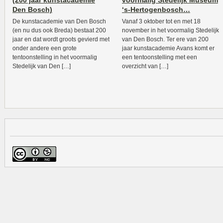
(200 jaar kunstacademie
voormalig Stedelijk Museum
Den Bosch)
‘s-Hertogenbosch…
De kunstacademie van Den Bosch
Vanaf 3 oktober tot en met 18
(en nu dus ook Breda) bestaat 200
november in het voormalig Stedelijk
jaar en dat wordt groots gevierd met
van Den Bosch. Ter ere van 200
onder andere een grote
jaar kunstacademie Avans komt er
tentoonstelling in het voormalig
een tentoonstelling met een
Stedelijk van Den […]
overzicht van […]