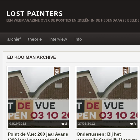
LOST PAINTERS
EEN WEBMAGAZINE OVER DE POSITIES EN IDEEËN IN DE HEDENDAAGSE BEELD
archief
theorie
interview
Info
ED KOOIMAN ARCHIVE
03/10/2012
4
27/09/2012
3
Point de Vue; 200 jaar Avans
Ondertussen; Bij het