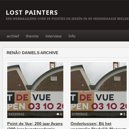
LOST PAINTERS
EEN WEBMAGAZINE OVER DE POSITIES EN IDEEËN IN DE HEDENDAAGSE BEELD
archief
theorie
interview
Info
RENÃ© DANIELS ARCHIVE
03/10/2012
4
27/09/2012
3
Point de Vue; 200 jaar Avans
Ondertussen; Bij het