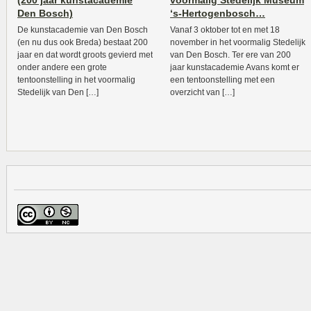
(200 jaar kunstacademie
voormalig Stedelijk Museum
Den Bosch)
‘s-Hertogenbosch…
De kunstacademie van Den Bosch
Vanaf 3 oktober tot en met 18
(en nu dus ook Breda) bestaat 200
november in het voormalig Stedelijk
jaar en dat wordt groots gevierd met
van Den Bosch. Ter ere van 200
onder andere een grote
jaar kunstacademie Avans komt er
tentoonstelling in het voormalig
een tentoonstelling met een
Stedelijk van Den […]
overzicht van […]