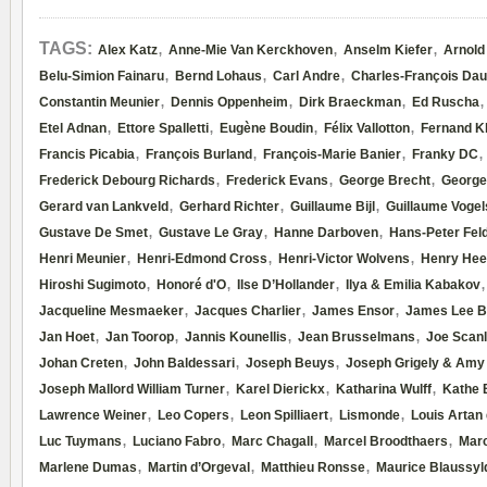
,
,
,
TAGS:
Alex Katz
Anne-Mie Van Kerckhoven
Anselm Kiefer
Arnold
,
,
,
Belu-Simion Fainaru
Bernd Lohaus
Carl Andre
Charles-François Dau
,
,
,
Constantin Meunier
Dennis Oppenheim
Dirk Braeckman
Ed Ruscha
,
,
,
,
Etel Adnan
Ettore Spalletti
Eugène Boudin
Félix Vallotton
Fernand K
,
,
,
Francis Picabia
François Burland
François-Marie Banier
Franky DC
,
,
,
Frederick Debourg Richards
Frederick Evans
George Brecht
Georg
,
,
,
Gerard van Lankveld
Gerhard Richter
Guillaume Bijl
Guillaume Vogel
,
,
,
Gustave De Smet
Gustave Le Gray
Hanne Darboven
Hans-Peter Fe
,
,
,
Henri Meunier
Henri-Edmond Cross
Henri-Victor Wolvens
Henry Hee
,
,
,
Hiroshi Sugimoto
Honoré d'O
Ilse D’Hollander
Ilya & Emilia Kabakov
,
,
,
Jacqueline Mesmaeker
Jacques Charlier
James Ensor
James Lee B
,
,
,
,
Jan Hoet
Jan Toorop
Jannis Kounellis
Jean Brusselmans
Joe Scan
,
,
,
Johan Creten
John Baldessari
Joseph Beuys
Joseph Grigely & Amy
,
,
,
Joseph Mallord William Turner
Karel Dierickx
Katharina Wulff
Kathe 
,
,
,
,
Lawrence Weiner
Leo Copers
Leon Spilliaert
Lismonde
Louis Artan 
,
,
,
,
Luc Tuymans
Luciano Fabro
Marc Chagall
Marcel Broodthaers
Mar
,
,
,
Marlene Dumas
Martin d’Orgeval
Matthieu Ronsse
Maurice Blaussyl