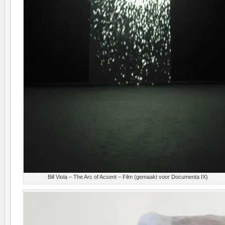
Bill Viola – The Arc of Acsent – Film (gemaakt voor Documenta IX)