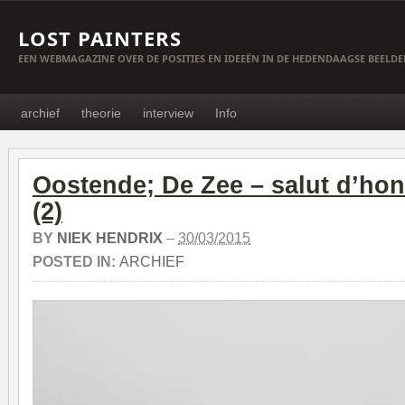
LOST PAINTERS
EEN WEBMAGAZINE OVER DE POSITIES EN IDEEËN IN DE HEDENDAAGSE BEELD
archief
theorie
interview
Info
Oostende; De Zee – salut d’ho
(2)
BY
NIEK HENDRIX
–
30/03/2015
POSTED IN:
ARCHIEF