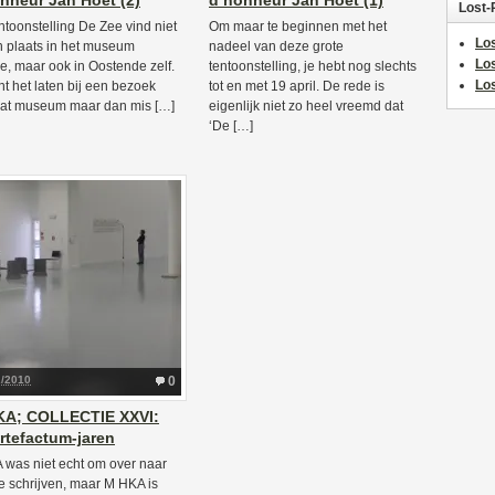
nneur Jan Hoet (2)
d’honneur Jan Hoet (1)
Lost-
ntoonstelling De Zee vind niet
Om maar te beginnen met het
Los
n plaats in het museum
nadeel van deze grote
Lo
, maar ook in Oostende zelf.
tentoonstelling, je hebt nog slechts
Los
nt het laten bij een bezoek
tot en met 19 april. De rede is
at museum maar dan mis […]
eigenlijk niet zo heel vreemd dat
‘De […]
2/2010
0
KA; COLLECTIE XXVI:
rtefactum-jaren
was niet echt om over naar
te schrijven, maar M HKA is