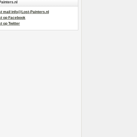
Painters.nl
t mail info@Lost-Painters.nl
st op Facebook
t op Twitter