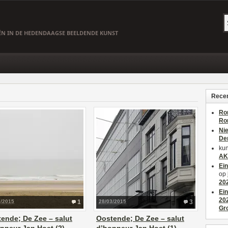
EËN IN DE HEDENDAAGSE BEELDENDE KUNST
Recen
Ro
Ro
Ni
De
kun
AK
Ei
op
20
Ei
20
3/2015
1
28/03/2015
3
Gr
ende; De Zee – salut
Oostende; De Zee – salut