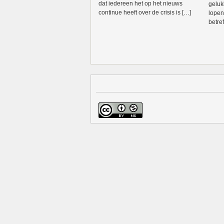
dat iedereen het op het nieuws
geluk
continue heeft over de crisis is […]
lopen
betre