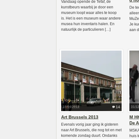
d’ho
Vandaag opende de Tefaf, de
kunstbeurs waarbij je door een
De te
museum loopt waar alles te koop
allee
is. Het is een museum waar andere
MuZee
musea hun inventaris halen. En
Je ku
natuurlijk de particulieren […]
aan d
18/04/2013
14
31/1
Art Brussels 2013
M H
De A
Evenals vorig jaar ging ik gisteren
naar Art Brussels, die nog tot en met
MSKA 
komende zondag duurt. Ondanks
huis 