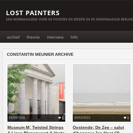
LOST PAINTERS
EEN WEBMAGAZINE OVER DE POSITIES EN IDEEËN IN DE HEDENDAAGSE BEELD
archief
theorie
interview
Info
CONSTANTIN MEUNIER ARCHIVE
02/09/2016
1
30/03/2015
1
Museum M; Twisted Strings
Oostende; De Zee – salut