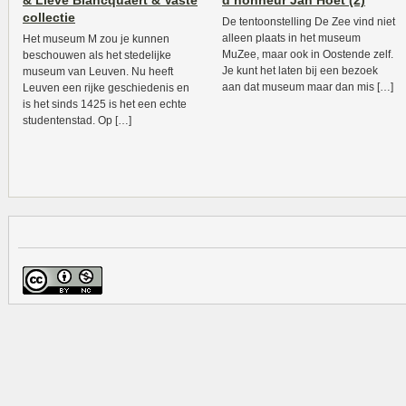
& Lieve Blancquaert & Vaste
d’honneur Jan Hoet (2)
collectie
De tentoonstelling De Zee vind niet
alleen plaats in het museum
Het museum M zou je kunnen
MuZee, maar ook in Oostende zelf.
beschouwen als het stedelijke
Je kunt het laten bij een bezoek
museum van Leuven. Nu heeft
aan dat museum maar dan mis […]
Leuven een rijke geschiedenis en
is het sinds 1425 is het een echte
studentenstad. Op […]