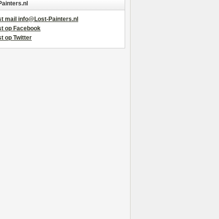
Painters.nl
t mail info@Lost-Painters.nl
st op Facebook
t op Twitter