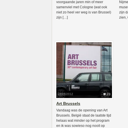
voorgaande jaren min of meer
Nijme
samenviel met Cologne (wat ook
muse
niet zo heel ver weg is van Brussel)
zijn 
zijn […]
zien,
19/04/2012
29
Art Brussels
Vandaag was de opening van Art
Brussels. België staat de laatste tijd
helaas wat minder op het program
en ik was sowieso nog nooit op