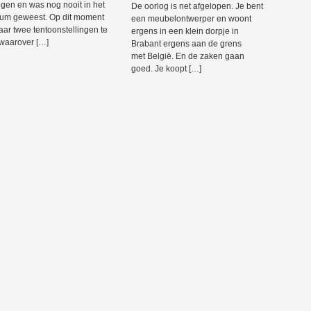
gen en was nog nooit in het
De oorlog is net afgelopen. Je bent
um geweest. Op dit moment
een meubelontwerper en woont
daar twee tentoonstellingen te
ergens in een klein dorpje in
 waarover […]
Brabant ergens aan de grens
met België. En de zaken gaan
goed. Je koopt […]