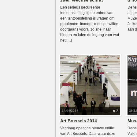
zwei, Wechselschritt
d’ho
Een serieus gecureerde
De te
tentoonstelling bij de entree van
allee
een tentoonstelling is vragen om
MuZee
problemen. Immers, mensen willen
Je ku
doorgaans vooral zo snel naar
aan d
binnen en laten de ingang voor wat
het […]
24/04/2014
2
29/1
Art Brussels 2014
Muse
Vandaag opent de nieuwe editie
Recen
van Art Brussels. Daar waar deze
Valkh