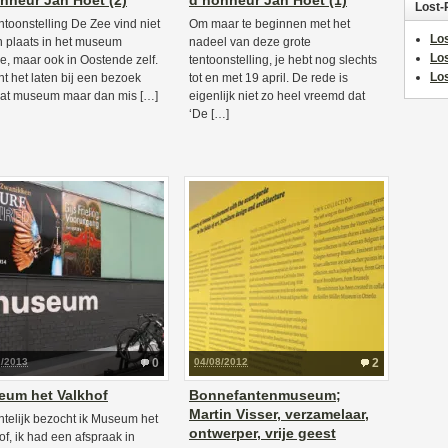
nneur Jan Hoet (2)
d’honneur Jan Hoet (1)
Lost-
ntoonstelling De Zee vind niet
Om maar te beginnen met het
Los
n plaats in het museum
nadeel van deze grote
Lo
, maar ook in Oostende zelf.
tentoonstelling, je hebt nog slechts
Los
nt het laten bij een bezoek
tot en met 19 april. De rede is
at museum maar dan mis […]
eigenlijk niet zo heel vreemd dat
‘De […]
2/2013
0
04/08/2012
2
um het Valkhof
Bonnefantenmuseum;
Martin Visser, verzamelaar,
telijk bezocht ik Museum het
ontwerper, vrije geest
of, ik had een afspraak in