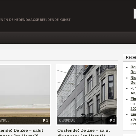
EËN IN DE HEDENDAAGSE BEELDENDE KUNST
Recen
Ro
Ro
Ni
De
kun
AK
Ei
op
20
Ei
20
3/2015
1
28/03/2015
3
Gr
ende; De Zee – salut
Oostende; De Zee – salut