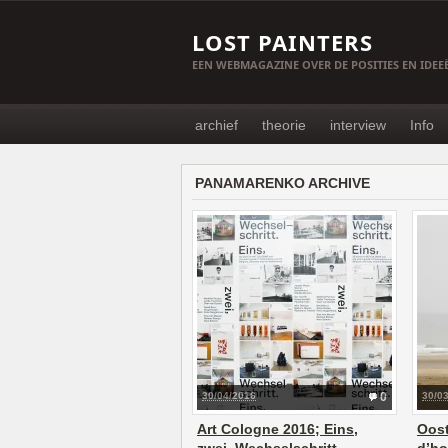
LOST PAINTERS
EEN WEBMAGAZINE OVER DE POSITIES EN IDE
archief
theorie
interview
Info
PANAMARENKO ARCHIVE
30/04/2016
0
30/0
Art Cologne 2016; Eins,
Oost