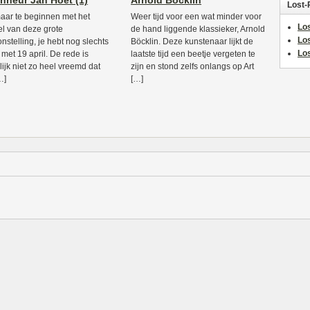
nneur Jan Hoet (1)
Arnold Böcklin
Lost-
ar te beginnen met het
Weer tijd voor een wat minder voor
Los
l van deze grote
de hand liggende klassieker, Arnold
Lo
onstelling, je hebt nog slechts
Böcklin. Deze kunstenaar lijkt de
Los
 met 19 april. De rede is
laatste tijd een beetje vergeten te
lijk niet zo heel vreemd dat
zijn en stond zelfs onlangs op Art
…]
[…]