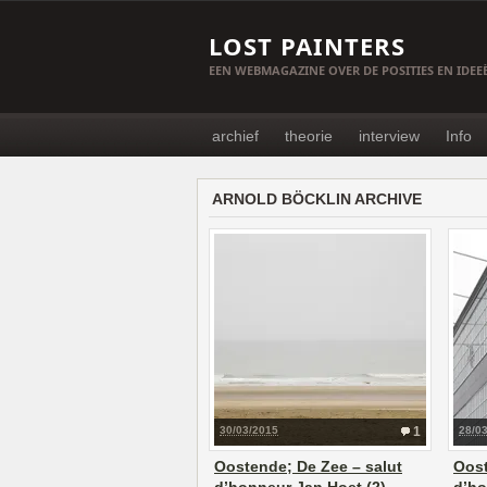
LOST PAINTERS
EEN WEBMAGAZINE OVER DE POSITIES EN IDE
archief
theorie
interview
Info
ARNOLD BÖCKLIN ARCHIVE
30/03/2015
1
28/0
Oostende; De Zee – salut
Oost