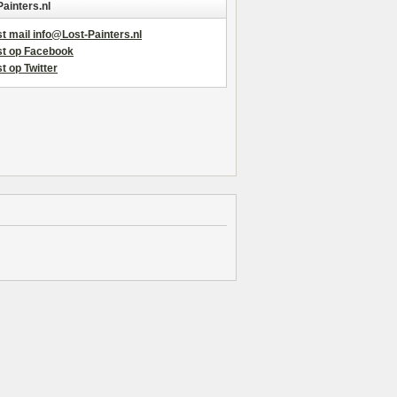
Painters.nl
t mail info@Lost-Painters.nl
st op Facebook
t op Twitter