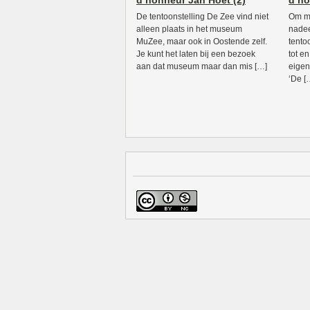
d’honneur Jan Hoet (2)
d’ho
De tentoonstelling De Zee vind niet
Om ma
alleen plaats in het museum
nadee
MuZee, maar ook in Oostende zelf.
tento
Je kunt het laten bij een bezoek
tot en
aan dat museum maar dan mis […]
eigen
‘De [