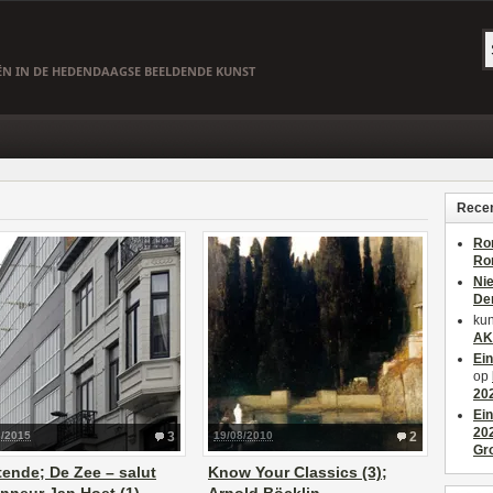
EËN IN DE HEDENDAAGSE BEELDENDE KUNST
Recen
Ro
Ro
Ni
De
kun
AK
Ei
op
20
Ei
20
3/2015
3
19/08/2010
2
Gr
ende; De Zee – salut
Know Your Classics (3);