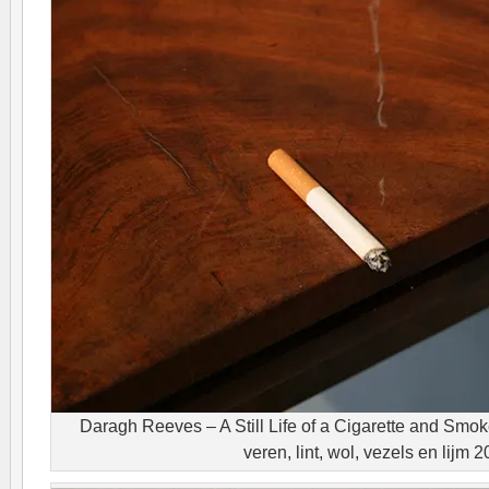
Daragh Reeves – A Still Life of a Cigarette and Smok
veren, lint, wol, vezels en lijm 