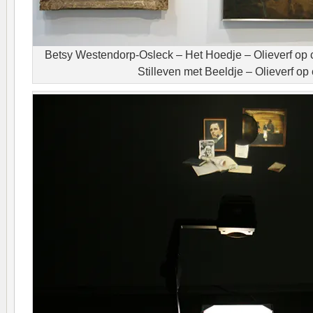
Betsy Westendorp-Osleck – Het Hoedje – Olieverf op
Stilleven met Beeldje – Olieverf op