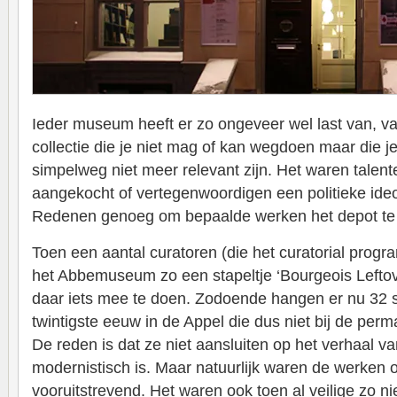
Ieder museum heeft er zo ongeveer wel last van, van
collectie die je niet mag of kan wegdoen maar die j
simpelweg niet meer relevant zijn. Het waren talen
aangekocht of vertegenwoordigen een politieke ideolo
Redenen genoeg om bepaalde werken het depot te
Toen een aantal curatoren (die het curatorial progra
het Abbemuseum zo een stapeltje ‘Bourgeois Leftove
daar iets mee te doen. Zodoende hangen er nu 32 sc
twintigste eeuw in de Appel die dus niet bij de perm
De reden is dat ze niet aansluiten op het verhaal 
modernistisch is. Maar natuurlijk waren de werken o
vooruitstrevend. Het waren ook toen al veilige zo niet