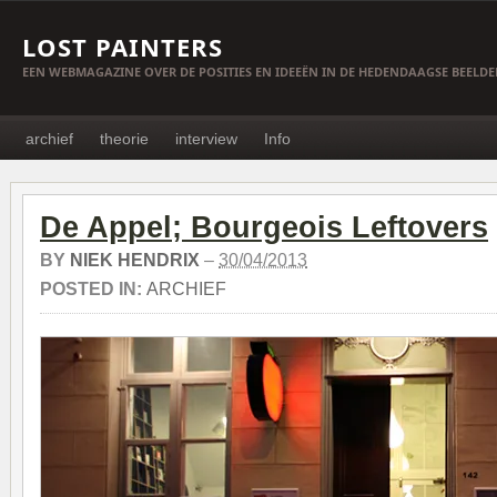
LOST PAINTERS
EEN WEBMAGAZINE OVER DE POSITIES EN IDEEËN IN DE HEDENDAAGSE BEELD
archief
theorie
interview
Info
De Appel; Bourgeois Leftovers
BY
NIEK HENDRIX
–
30/04/2013
POSTED IN:
ARCHIEF