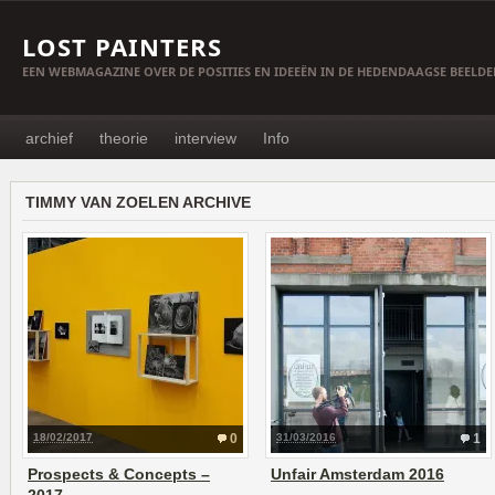
LOST PAINTERS
EEN WEBMAGAZINE OVER DE POSITIES EN IDEEËN IN DE HEDENDAAGSE BEELD
archief
theorie
interview
Info
TIMMY VAN ZOELEN ARCHIVE
18/02/2017
0
31/03/2016
1
Prospects & Concepts –
Unfair Amsterdam 2016