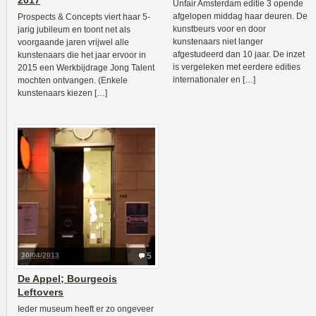
2017
Unfair Amsterdam editie 3 opende
afgelopen middag haar deuren. De
Prospects & Concepts viert haar 5-
kunstbeurs voor en door
jarig jubileum en toont net als
kunstenaars niet langer
voorgaande jaren vrijwel alle
afgestudeerd dan 10 jaar. De inzet
kunstenaars die het jaar ervoor in
is vergeleken met eerdere edities
2015 een Werkbijdrage Jong Talent
internationaler en […]
mochten ontvangen. (Enkele
kunstenaars kiezen […]
30/04/2013
5
De Appel; Bourgeois
Leftovers
Ieder museum heeft er zo ongeveer