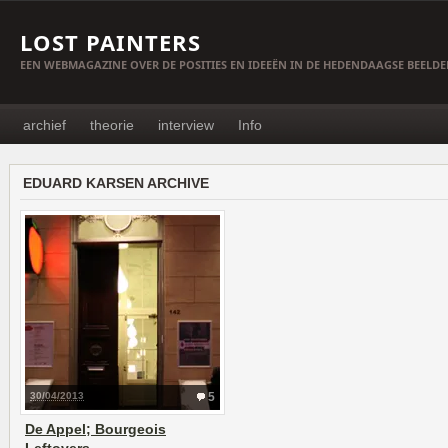
LOST PAINTERS
EEN WEBMAGAZINE OVER DE POSITIES EN IDEEËN IN DE HEDENDAAGSE BEELD
archief
theorie
interview
Info
EDUARD KARSEN ARCHIVE
30/04/2013
5
De Appel; Bourgeois