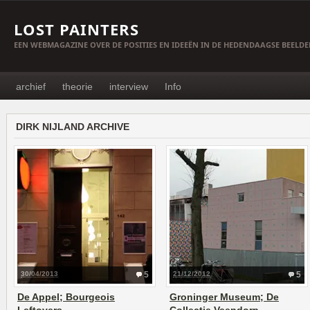
LOST PAINTERS
EEN WEBMAGAZINE OVER DE POSITIES EN IDEEËN IN DE HEDENDAAGSE BEELD
archief
theorie
interview
Info
DIRK NIJLAND ARCHIVE
30/04/2013
5
21/12/2012
5
De Appel; Bourgeois
Groninger Museum; De