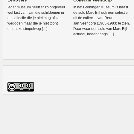
Leftovers
Collectie Veendorp
Ieder museum heeft er zo ongeveer
In het Groninger Museum is naast
wel last van, van die schilderijen in
de solo Marc Bijl ook een selectie
de collectie die je niet mag of kan
uit de collectie van Reurt
wegdoen maar die je niet toont
Jan Veendorp (1905-1983) te zien.
omdat ze simpelweg […]
Daar waar een solo van Marc Bijl
actueel, hedendaags […]