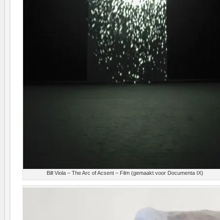
Bill Viola – The Arc of Acsent – Film (gemaakt voor Documenta IX)