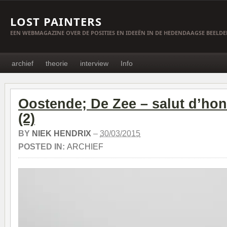
LOST PAINTERS
EEN WEBMAGAZINE OVER DE POSITIES EN IDEEËN IN DE HEDENDAAGSE BEELD
archief
theorie
interview
Info
Oostende; De Zee – salut d’ho
(2)
BY
NIEK HENDRIX
–
30/03/2015
POSTED IN:
ARCHIEF