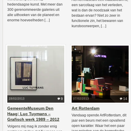
hedendaagse kunst. Met meer dan
een sarcofaag van het verleden,
300 gerenommeerde galeries uit
wat is dan de noodzaak van het
alle uithoeken van de planeet en
bestaan ervan? Niet zo zeer in
enorme hoeveelheden […]
functionele zin, het bewaren van
kunstvoorwerpen, […]
28/02/2013
9
07/02/2013
14
GemeenteMuseum Den
Art Rotterdam
Haag; Luc Tuymans –
Vandaag opende ArtRotterdam, dit
Grafisch werk 1989 – 2012
jaar een beurs met een opvallend
open karakter. Waar het een paar
Volgens mij mag ik zonder enig