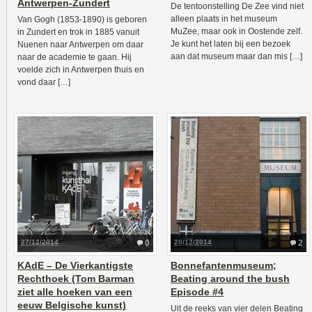
Antwerpen-Zundert
De tentoonstelling De Zee vind niet
alleen plaats in het museum
Van Gogh (1853-1890) is geboren
MuZee, maar ook in Oostende zelf.
in Zundert en trok in 1885 vanuit
Je kunt het laten bij een bezoek
Nuenen naar Antwerpen om daar
aan dat museum maar dan mis […]
naar de academie te gaan. Hij
voelde zich in Antwerpen thuis en
vond daar […]
27/12/2014
0
20/12/2014
2
KAdE – De Vierkantigste
Bonnefantenmuseum;
Rechthoek (Tom Barman
Beating around the bush
ziet alle hoeken van een
Episode #4
eeuw Belgische kunst)
Uit de reeks van vier delen Beating