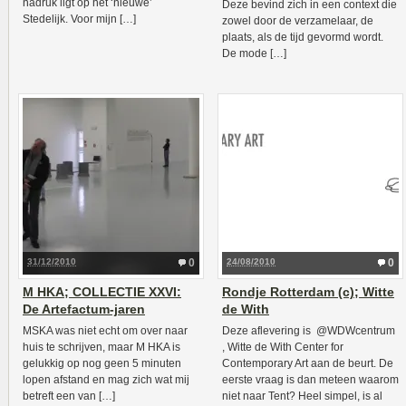
nadruk ligt op het ‘nieuwe’
Deze bevind zich in een context die
Stedelijk. Voor mijn […]
zowel door de verzamelaar, de
plaats, als de tijd gevormd wordt.
De mode […]
31/12/2010
0
24/08/2010
0
M HKA; COLLECTIE XXVI:
Rondje Rotterdam (c); Witte
De Artefactum-jaren
de With
MSKA was niet echt om over naar
Deze aflevering is @WDWcentrum
huis te schrijven, maar M HKA is
, Witte de With Center for
gelukkig op nog geen 5 minuten
Contemporary Art aan de beurt. De
lopen afstand en mag zich wat mij
eerste vraag is dan meteen waarom
betreft een van […]
niet naar Tent? Heel simpel, is al