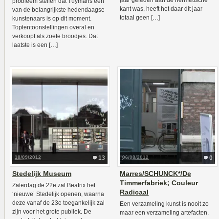
jaar geleden aan de hermetische
probleem stellen dat Tuymans een
kant was, heeft het daar dit jaar
van de belangrijkste hedendaagse
totaal geen […]
kunstenaars is op dit moment.
Toptentoonstellingen overal en
verkoopt als zoete broodjes. Dat
laatste is een […]
18/09/2012
13
06/08/2012
0
Stedelijk Museum
Marres/SCHUNCK*/De
Timmerfabriek; Couleur
Zaterdag de 22e zal Beatrix het
Radicaal
‘nieuwe’ Stedelijk openen, waarna
deze vanaf de 23e toegankelijk zal
Een verzameling kunst is nooit zo
zijn voor het grote publiek. De
maar een verzameling artefacten.