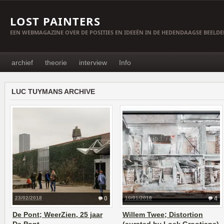
LOST PAINTERS
EEN WEBMAGAZINE OVER DE POSITIES EN IDEEËN IN DE HEDENDAAGSE BEELD
archief
theorie
interview
Info
LUC TUYMANS ARCHIVE
23/02/2018
0
10/01/2018
4
De Pont; WeerZien, 25 jaar
Willem Twee; Distortion