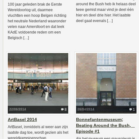
around the Bush heb ik helaas deel
100 jaar geleden brak de Eerste
twee gemist maar vind je deel één
Wereldoorlog uit, daarmee
hier en deel drie hier. Het laatste
vluchtten een hoop Belgen richting
deel gaat evenals […]
het neutrale Nederland waaronder
velen naar Amersfoort en dat leek
KAdE voldoende reden om een
Belgisch […]
22/06/2014
8
06/04/2014
1
ArtBasel 2014
Bonnefantenmuseum;
Beating Around the Bush,
ArtBasel, inmiddels al weer aan zijn
Episode #1
laatste dag toe, wordt gezien als het
wereldkampioenschap
Als het museum een mausoleum is,