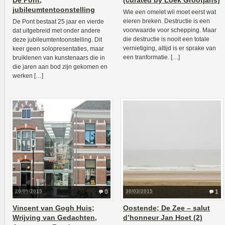
De Pont,
(curated by Loek Grootjans)
jubileumtentoonstelling
Wie een omelet wil moet eerst wat
eieren breken. Destructie is een
De Pont bestaat 25 jaar en vierde
voorwaarde voor schepping. Maar
dat uitgebreid met onder andere
die destructie is nooit een totale
deze jubileumtentoonstelling. Dit
vernietiging, altijd is er sprake van
keer geen solopresentaties, maar
een tranformatie. […]
bruiklenen van kunstenaars die in
die jaren aan bod zijn gekomen en
werken […]
20/09/2015
0
30/03/2015
1
Vincent van Gogh Huis;
Oostende; De Zee – salut
Wrijving van Gedachten,
d’honneur Jan Hoet (2)