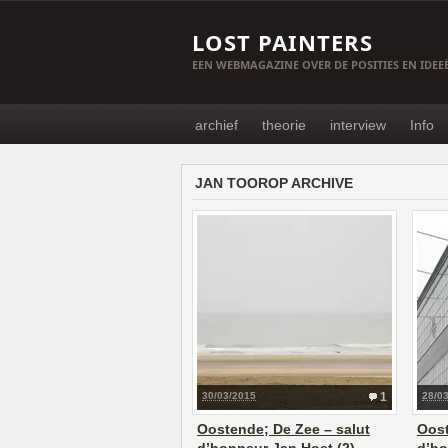
LOST PAINTERS
EEN WEBMAGAZINE OVER DE POSITIES EN IDE
archief
theorie
interview
Info
JAN TOOROP ARCHIVE
30/03/2015
1
28/0
Oostende; De Zee – salut
Oost