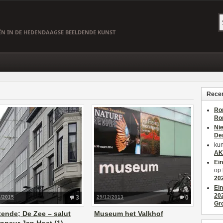
EËN IN DE HEDENDAAGSE BEELDENDE KUNST
Recen
Ro
Ro
Ni
De
kun
AK
Ei
op
20
Ei
20
3/2015
3
29/12/2013
0
Gr
ende; De Zee – salut
Museum het Valkhof