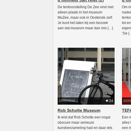
d’honneur Jan Hoet (2)
d’ho
De tentoonstelling De Zee vind niet
Om ma
alleen plaats in het museum
nadee
MuZee, maar ook in Oostende zelf.
tento
Je kunt het laten bij een bezoek
tot en
aan dat museum maar dan mis […]
eigen
‘De [
20/06/2013
24
22/0
Rob Scholte Museum
TEF
Ik wist dat Rob Scholte een nogal
Een 
obscure maar serieuze
alles
kunstverzameling had en daar iets
een m