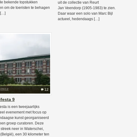
de bekende topstukken
uit de collectie van Reurt
n om de toeristen te behagen
Jan Veendorp (1905-1983) te zien.
[…]
Daar waar een solo van Marc Bijl
actueel, hedendaags […]
7/2012
12
festa 9
esta is een tweejaarlijks
reel evenement met focus op
daagse kunst georganiseerd
een groep curatoren. Deze
e streek neer in Waterschei,
(België), een 30 kilometer ten