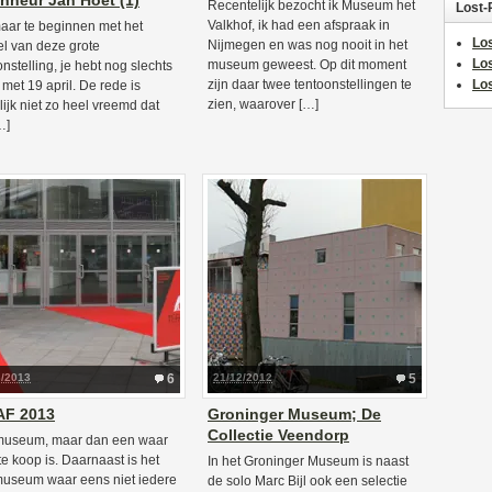
nneur Jan Hoet (1)
Recentelijk bezocht ik Museum het
Lost-
Valkhof, ik had een afspraak in
ar te beginnen met het
Los
Nijmegen en was nog nooit in het
l van deze grote
Lo
museum geweest. Op dit moment
onstelling, je hebt nog slechts
zijn daar twee tentoonstellingen te
Los
 met 19 april. De rede is
zien, waarover […]
lijk niet zo heel vreemd dat
…]
3/2013
6
21/12/2012
5
AF 2013
Groninger Museum; De
Collectie Veendorp
museum, maar dan een waar
 te koop is. Daarnaast is het
In het Groninger Museum is naast
useum waar eens niet iedere
de solo Marc Bijl ook een selectie