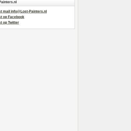
Painters.nl
t mail info@Lost-Painters.nl
st op Facebook
t op Twitter