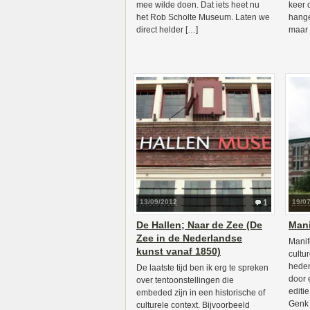
mee wilde doen. Dat iets heet nu
keer 
het Rob Scholte Museum. Laten we
hange
direct helder […]
maar 
13/09/2012
1
19/0
De Hallen; Naar de Zee (De
Mani
Zee in de Nederlandse
Manif
kunst vanaf 1850)
cultu
heden
De laatste tijd ben ik erg te spreken
door 
over tentoonstellingen die
editi
embeded zijn in een historische of
Genk 
culturele context. Bijvoorbeeld