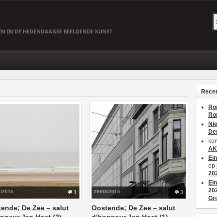
EËN IN DE HEDENDAAGSE BEELDENDE KUNST
Recen
Ro
Ro
Ni
De
kun
AK
Ei
op
20
Ei
20
3/2015
1
28/03/2015
3
Gr
ende; De Zee – salut
Oostende; De Zee – salut