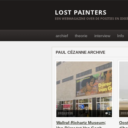
LOST PAINTERS
EEN WEBMAGAZINE OVER DE POSITIES EN IDE
archief
theorie
interview
Info
PAUL CÉZANNE ARCHIVE
10/11/2016
2
30/0
Wallraf-Richartz Museum;
Oost