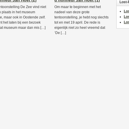
nneur Jan Hoet (2)
d’honneur Jan Hoet (1)
Lost-
ntoonstelling De Zee vind niet
Om maar te beginnen met het
Los
n plaats in het museum
nadeel van deze grote
Lo
, maar ook in Oostende zelf.
tentoonstelling, je hebt nog slechts
Los
nt het laten bij een bezoek
tot en met 19 april. De rede is
at museum maar dan mis […]
eigenlijk niet zo heel vreemd dat
‘De […]