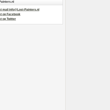
Painters.nl
t mail info@Lost-Painters.nl
st op Facebook
t op Twitter