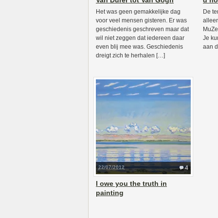
Van Dürer tot Van Gogh
d’ho
Het was geen gemakkelijke dag
De te
voor veel mensen gisteren. Er was
allee
geschiedenis geschreven maar dat
MuZee
wil niet zeggen dat iedereen daar
Je ku
even blij mee was. Geschiedenis
aan d
dreigt zich te herhalen […]
22/07/2012
4
I owe you the truth in
painting