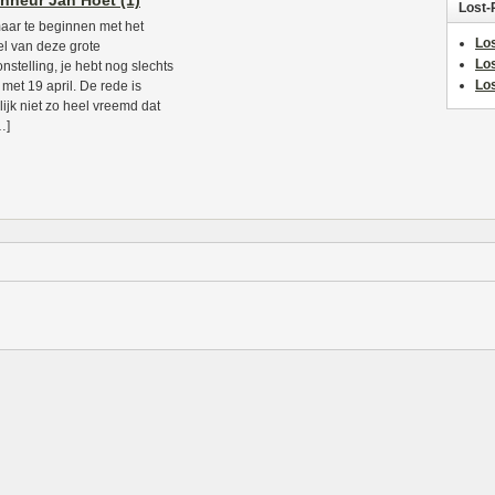
nneur Jan Hoet (1)
Lost-
ar te beginnen met het
Los
l van deze grote
Lo
onstelling, je hebt nog slechts
Los
 met 19 april. De rede is
lijk niet zo heel vreemd dat
…]