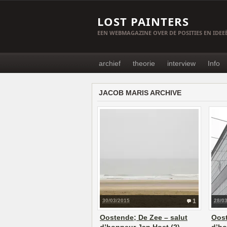
LOST PAINTERS
EEN WEBMAGAZINE OVER DE POSITIES EN IDE
archief
theorie
interview
Info
JACOB MARIS ARCHIVE
30/03/2015
1
28/0
Oostende; De Zee – salut
Oost