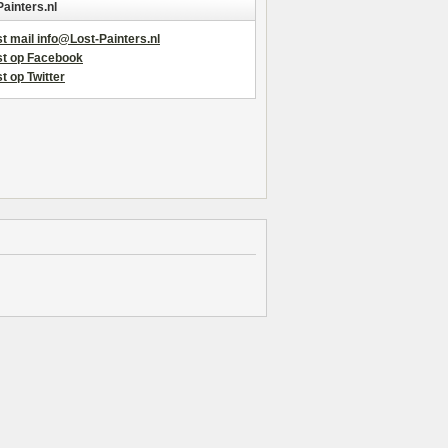
Painters.nl
t mail info@Lost-Painters.nl
st op Facebook
t op Twitter