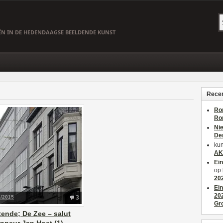
EËN IN DE HEDENDAAGSE BEELDENDE KUNST
Recen
Ro
Ro
Ni
De
kun
AK
Ei
op
20
Ei
20
3/2015
3
Gr
ende; De Zee – salut