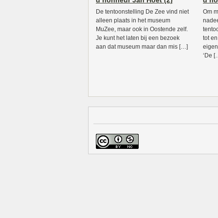
d’honneur Jan Hoet (2)
d’ho
De tentoonstelling De Zee vind niet
Om ma
alleen plaats in het museum
nadee
MuZee, maar ook in Oostende zelf.
tento
Je kunt het laten bij een bezoek
tot en
aan dat museum maar dan mis […]
eigen
‘De [