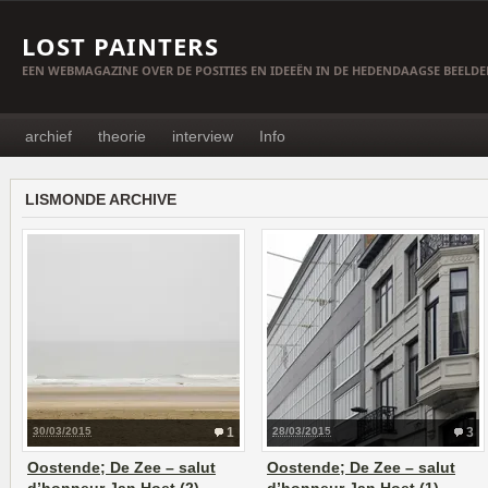
LOST PAINTERS
EEN WEBMAGAZINE OVER DE POSITIES EN IDEEËN IN DE HEDENDAAGSE BEELD
archief
theorie
interview
Info
LISMONDE ARCHIVE
30/03/2015
1
28/03/2015
3
Oostende; De Zee – salut
Oostende; De Zee – salut