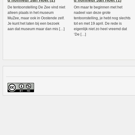
d’honneur Jan Hoet (2)
d’honneur Jan Hoet (1)
De tentoonstelling De Zee vind niet
Om maar te beginnen met het
alleen plaats in het museum
nadeel van deze grote
MuZee, maar ook in Oostende zelf.
tentoonstelling, je hebt nog slechts
Je kunt het laten bij een bezoek
tot en met 19 april. De rede is
aan dat museum maar dan mis […]
eigenlijk niet zo heel vreemd dat
‘De […]