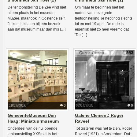
d’honneur Jan Hoet (2)
d’honneur Jan Hoet (1)
De tentoonstelling De Zee vind niet
Om maar te beginnen met het
alleen plaats in het museum
nadeel van deze grote
MuZee, maar ook in Oostende zelf.
tentoonstelling, je hebt nog slechts
Je kunt het laten bij een bezoek
tot en met 19 april. De rede is
aan dat museum maar dan mis […]
eigenlijk niet zo heel vreemd dat
‘De […]
18/02/2012
0
02/10/2011
0
GemeenteMuseum Den
Galerie Clement; Roger
Haag; Miniatuurmuseum
Raveel
Onderdeel van de nu lopende
Tot gisteren was het te zien, Roger
tentoonstelling XXSmall is het
Raveel (1921) in Amsterdam. Dat