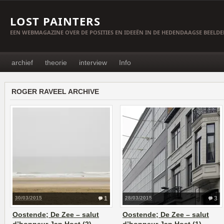
LOST PAINTERS
EEN WEBMAGAZINE OVER DE POSITIES EN IDEEËN IN DE HEDENDAAGSE BEELD
archief
theorie
interview
Info
ROGER RAVEEL ARCHIVE
30/03/2015
1
28/03/2015
3
Oostende; De Zee – salut
Oostende; De Zee – salut