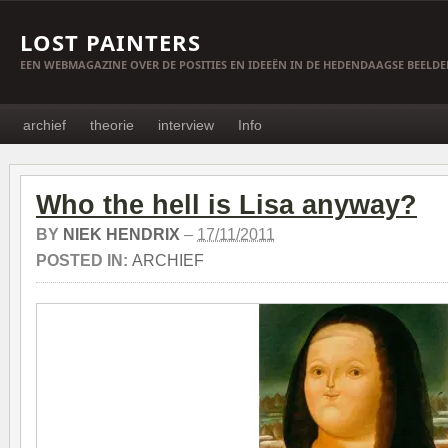
LOST PAINTERS
EEN WEBMAGAZINE OVER DE POSITIES EN IDEEËN IN DE HEDENDAAGSE BEELD
archief
theorie
interview
Info
Who the hell is Lisa anyway?
BY
NIEK HENDRIX
–
17/11/2011
POSTED IN:
ARCHIEF