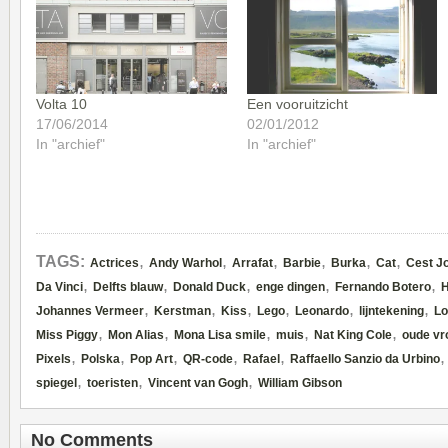
Volta 10
Een vooruitzicht
17/06/2014
02/01/2012
In "archief"
In "archief"
,
,
,
,
,
,
TAGS:
Actrices
Andy Warhol
Arrafat
Barbie
Burka
Cat
Cest Jo
,
,
,
,
,
Da Vinci
Delfts blauw
Donald Duck
enge dingen
Fernando Botero
H
,
,
,
,
,
,
Johannes Vermeer
Kerstman
Kiss
Lego
Leonardo
lijntekening
Lo
,
,
,
,
,
Miss Piggy
Mon Alias
Mona Lisa smile
muis
Nat King Cole
oude v
,
,
,
,
,
Pixels
Polska
Pop Art
QR-code
Rafael
Raffaello Sanzio da Urbino
,
,
,
spiegel
toeristen
Vincent van Gogh
William Gibson
No Comments