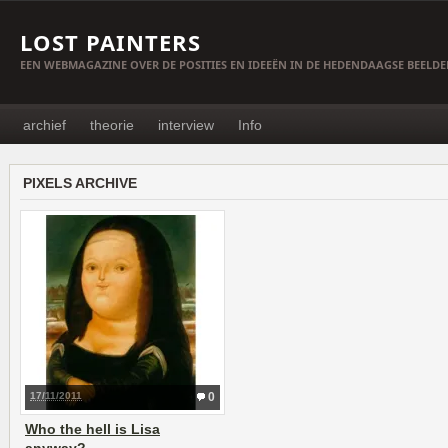
LOST PAINTERS
EEN WEBMAGAZINE OVER DE POSITIES EN IDEEËN IN DE HEDENDAAGSE BEELD
archief
theorie
interview
Info
PIXELS ARCHIVE
17/11/2011
0
Who the hell is Lisa