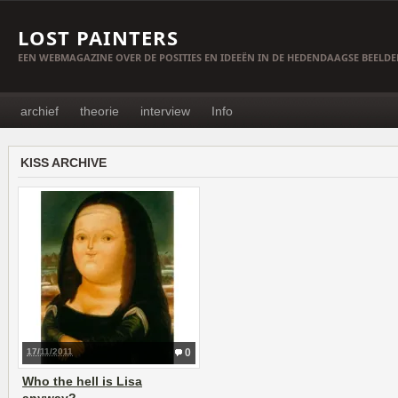
LOST PAINTERS
EEN WEBMAGAZINE OVER DE POSITIES EN IDEEËN IN DE HEDENDAAGSE BEELD
archief
theorie
interview
Info
KISS ARCHIVE
17/11/2011
0
Who the hell is Lisa