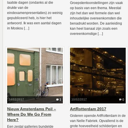
laatste dagen (ondanks al die
Groepstentoonstellingen zijn vaak
drukte van de
op basis van een thema. Meestal
eindexamenpresentaties) zo weinig
zijn het dan wel formele dan wel
gepubliceerd heb, is hier het
inhoudelijke overeenkomsten die
antwoord. Ik was een aantal dagen
benadrukt worden. De aanleiding
in Moskou […]
kan heel banaal zijn zoals een
overeenkomstige […]
24/02/2017
1
10/02/2017
0
Nieuw Amsterdams Peil –
ArtRotterdam 2017
Where Do We Go From
Gisteren opende ArtRotterdam in de
Here?
van Nelle Fabriek. Opvallend is de
grote hoeveelheid schilderijen en
Een zestal galleries bundelde