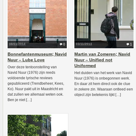
08/01/2014
0
03/11/2013
1
Bonnefantenmuseum; Navid
Martin van Zomeren; Navid
Nuur – Lube Love
Nuur – Unified not
Uniformed
Over deze tentoonstelling van
Navid Nuur (1976) zijn reeds
Het duiden van het werk van Navid
voldoende lyrische reviews
Nuur (1976) is onbegonnen werk.
gepubliceerd (Trendbeheer, Kees,
En daar zit hem direct ook de clue
Ko). Nuur pakt uit in Maastricht en
in zekere zin. Waaraan ontleed een
dat zullen we allemaal weten ook.
object zijn betekenis lijkt […]
Ben je niet […]