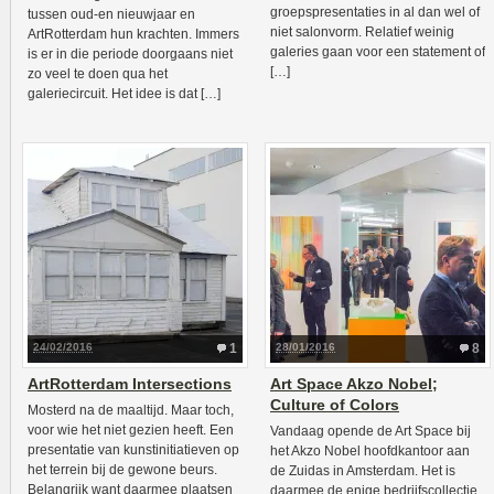
groepspresentaties in al dan wel of
tussen oud-en nieuwjaar en
niet salonvorm. Relatief weinig
ArtRotterdam hun krachten. Immers
galeries gaan voor een statement of
is er in die periode doorgaans niet
[…]
zo veel te doen qua het
galeriecircuit. Het idee is dat […]
24/02/2016
1
28/01/2016
8
ArtRotterdam Intersections
Art Space Akzo Nobel;
Culture of Colors
Mosterd na de maaltijd. Maar toch,
voor wie het niet gezien heeft. Een
Vandaag opende de Art Space bij
presentatie van kunstinitiatieven op
het Akzo Nobel hoofdkantoor aan
het terrein bij de gewone beurs.
de Zuidas in Amsterdam. Het is
Belangrijk want daarmee plaatsen
daarmee de enige bedrijfscollectie