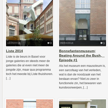
18/06/2014
0
06/04/2014
1
Liste 2014
Bonnefantenmuseum;
Beating Around the Bush,
Liste is de beurs in Basel voor
Episode #1
jonge galeries en steeds meer de
galeries die al even niet meer de
Als het museum een mausoleum is,
jongste zijn, maar qua programma
een sarcofaag van het verleden,
toch het meeste bij Liste thuishoren.
wat is dan de noodzaak van het
[…]
bestaan ervan? Niet zo zeer in
functionele zin, het bewaren van
kunstvoorwerpen, […]