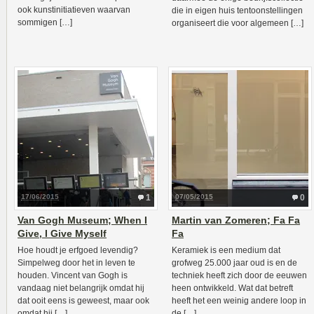
ook kunstinitiatieven waarvan
die in eigen huis tentoonstellingen
sommigen […]
organiseert die voor algemeen […]
17/06/2015
1
07/05/2015
0
Van Gogh Museum; When I
Martin van Zomeren; Fa Fa
Give, I Give Myself
Fa
Hoe houdt je erfgoed levendig?
Keramiek is een medium dat
Simpelweg door het in leven te
grofweg 25.000 jaar oud is en de
houden. Vincent van Gogh is
techniek heeft zich door de eeuwen
vandaag niet belangrijk omdat hij
heen ontwikkeld. Wat dat betreft
dat ooit eens is geweest, maar ook
heeft het een weinig andere loop in
omdat hij […]
de […]