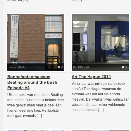
20/12/2014
2
02/10/2014
1
Bonnefantenmuseum;
Art The Hague 2014
Beating around the bush
Vorig jaar was mijn eerste bezoek
Episode #4
aan Art The Hague waarvan de
slotsom was dat het me enorm
Uit de reeks van vier delen Beating
meeviel. De kwaliteit was weliswaar
around the Bush heb ik helaas deel
wisselend, maar zeker voldoende
twee gemist maar vind je deel één
om op nationaal […]
hier en deel drie hier. Het laatste
deel gaat evenals […]