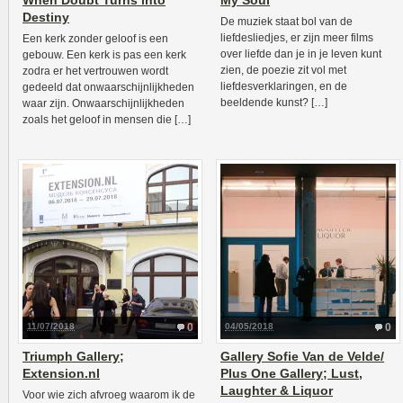
When Doubt Turns into
My Soul
Destiny
De muziek staat bol van de
liefdesliedjes, er zijn meer films
Een kerk zonder geloof is een
over liefde dan je in je leven kunt
gebouw. Een kerk is pas een kerk
zien, de poezie zit vol met
zodra er het vertrouwen wordt
liefdesverklaringen, en de
gedeeld dat onwaarschijnlijkheden
beeldende kunst? […]
waar zijn. Onwaarschijnlijkheden
zoals het geloof in mensen die […]
11/07/2018
0
04/05/2018
0
Triumph Gallery;
Gallery Sofie Van de Velde/
Extension.nl
Plus One Gallery; Lust,
Laughter & Liquor
Voor wie zich afvroeg waarom ik de