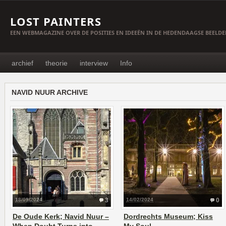
LOST PAINTERS
EEN WEBMAGAZINE OVER DE POSITIES EN IDEEËN IN DE HEDENDAAGSE BEELD
archief
theorie
interview
Info
NAVID NUUR ARCHIVE
18/09/2024
3
14/02/2024
0
De Oude Kerk; Navid Nuur –
Dordrechts Museum; Kiss